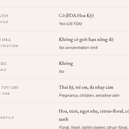
Có (FDA Hoa Kỳ)
ATUS
ATUS
Yes (US FDA)
Không có giới hạn nồng độ
N IFRA
STRICTION
No concentration limit
Không
OXIC
XIC
No
Thai kỳ, trẻ em, da nhạy cảm
 TỐT CHO
E FOR
Pregnancy, children, sensitive skin
Hoa, tươi, ngọt nhẹ, citrus-floral, c
ROFILE
xanh
Floral, fresh, lightly sweet, citrus-floral,