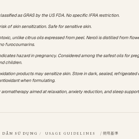
 classified as GRAS by the US FDA. No specific IFRA restriction.
isk of skin sensitization. Safe for sensitive skin.
oxic, unlike citrus oils expressed from peel. Neroli is distilled from flo
no furocoumarins.
ndicates hazard in pregnancy. Considered among the safest oils for pre
d children.
oxidation products may sensitize skin. Store in dark, sealed, refrigerated
ntioxidant when formulating.
r aromatherapy aimed at relaxation, anxiety reduction, and sleep support
/ 使用基準
 DẪN SỬ DỤNG
/
USAGE GUIDELINES