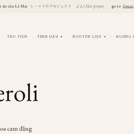
ự án của Lê Mai
レ・マイのプロジェクト
·
go to
lemai
A Lê Mai project
THƯ VIỆN
·
TINH DẦU
·
NGUYÊN LIỆU
·
HƯỚNG
▾
▾
roli
リ
Hoa cam đắng