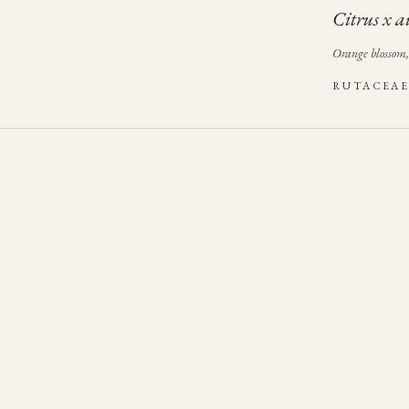
Citrus x 
Orange blossom,
RUTACEA