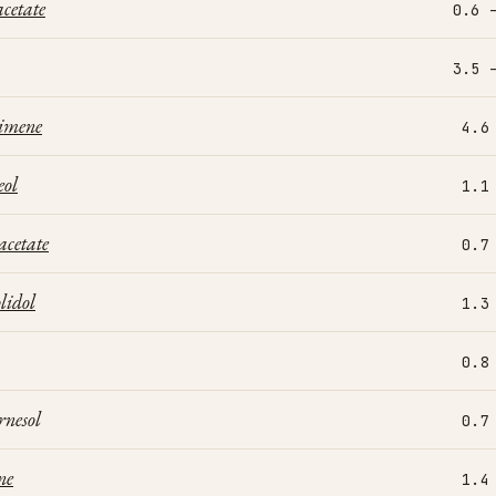
acetate
0.6 
3.5 
cimene
4.6
eol
1.1
acetate
0.7
lidol
1.3
0.8
rnesol
0.7
ne
1.4