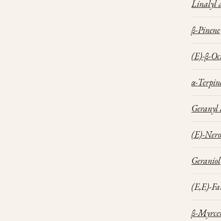
Linalyl 
β-Pinene
(E)-β-O
α-Terpin
Geranyl 
(E)-Nero
Geraniol
(E,E)-Fa
β-Myrce