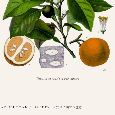
Citrus x aurantium var. amara
/ 安全に関する注意
BÁO AN TOÀN
/
SAFETY