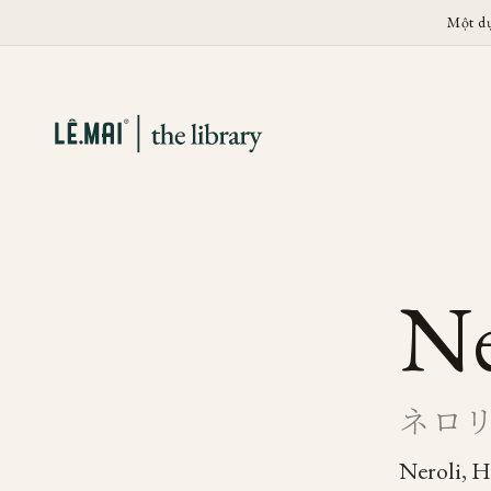
Một d
Ne
ネロ
Neroli, 