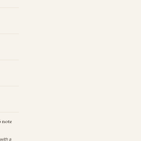
ó note
 with a