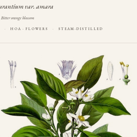
aurantium var. amara
 Bitter orange blossom
E
·
HOA · FLOWERS
·
STEAM-DISTILLED