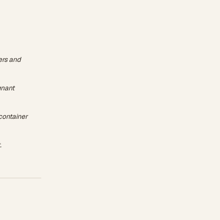
wers and
gnant
 container
.