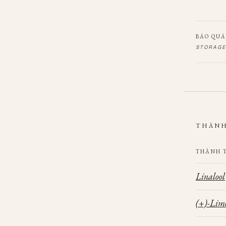
BẢO QU
STORAGE
THÀNH
THÀNH 
Linalool
(+)-Lim