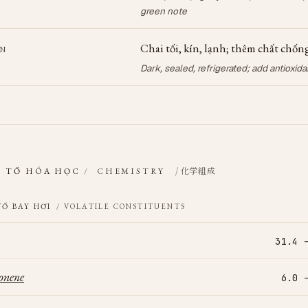
green note
Chai tối, kín, lạnh; thêm chất chốn
ẢN
Dark, sealed, refrigerated; add antioxida
/ 化学組成
 TỐ HÓA HỌC
/
CHEMISTRY
TỐ BAY HƠI
/ VOLATILE CONSTITUENTS
31.4 
onene
6.0 