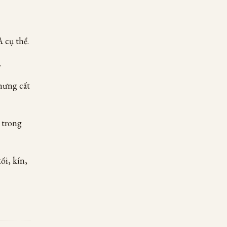
 cụ thể.
.
chưng cất
 trong
ối, kín,