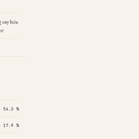
g oxy hóa
nt
– 54.3 %
– 17.9 %