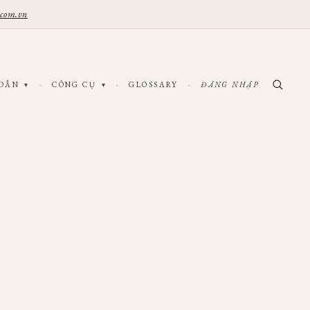
.com.vn
 DẪN
·
CÔNG CỤ
·
GLOSSARY
·
ĐĂNG NHẬP
▾
▾