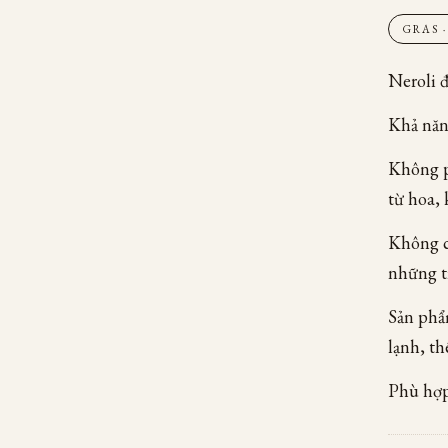
GRAS 
Neroli 
Khả năng
Không ph
từ hoa,
Không c
những t
Sản phẩm
lạnh, t
Phù hợp