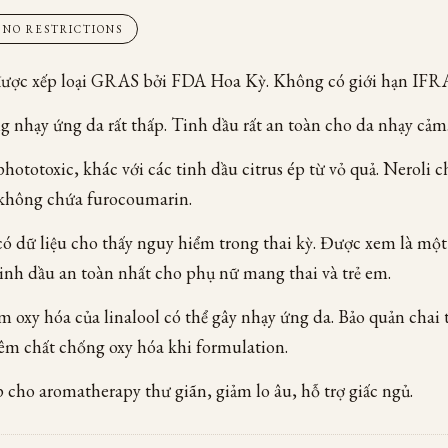
· NO RESTRICTIONS
được xếp loại GRAS bởi FDA Hoa Kỳ. Không có giới hạn IFRA
 nhạy ứng da rất thấp. Tinh dầu rất an toàn cho da nhạy cảm
ototoxic, khác với các tinh dầu citrus ép từ vỏ quả. Neroli 
 không chứa furocoumarin.
ó dữ liệu cho thấy nguy hiểm trong thai kỳ. Được xem là một
inh dầu an toàn nhất cho phụ nữ mang thai và trẻ em.
 oxy hóa của linalool có thể gây nhạy ứng da. Bảo quản chai t
hêm chất chống oxy hóa khi formulation.
 cho aromatherapy thư giãn, giảm lo âu, hỗ trợ giấc ngủ.