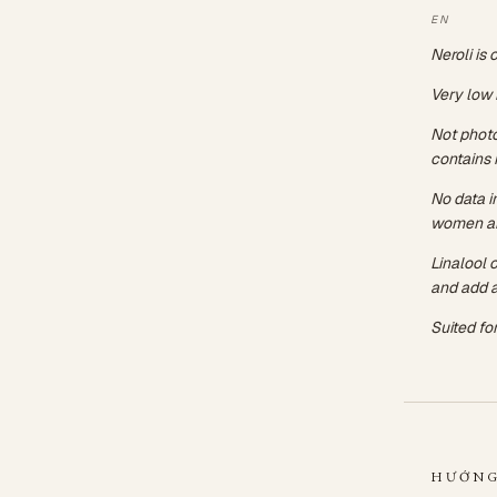
Neroli is
Very low r
Not photot
contains 
No data i
women an
Linalool 
and add a
Suited fo
HƯỚNG