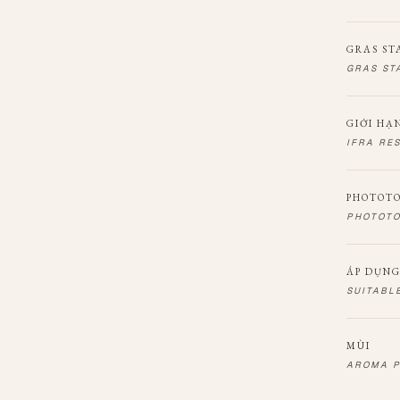
GRAS ST
GRAS ST
GIỚI HẠ
IFRA RE
PHOTOT
PHOTOTO
ÁP DỤNG
SUITABL
MÙI
AROMA P