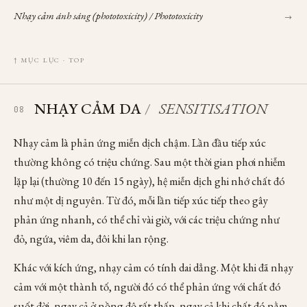
Nhạy cảm ánh sáng (phototoxicity)
/ Phototoxicity
→
↑ MỤC LỤC · TOP
NHẠY CẢM DA
/
SENSITISATION
08
Nhạy cảm là phản ứng miễn dịch chậm. Lần đầu tiếp xúc
thường không có triệu chứng. Sau một thời gian phơi nhiễm
lặp lại (thường 10 đến 15 ngày), hệ miễn dịch ghi nhớ chất đó
như một dị nguyên. Từ đó, mỗi lần tiếp xúc tiếp theo gây
phản ứng nhanh, có thể chỉ vài giờ, với các triệu chứng như
đỏ, ngứa, viêm da, đôi khi lan rộng.
Khác với kích ứng, nhạy cảm có tính dai dẳng. Một khi đã nhạy
cảm với một thành tố, người đó có thể phản ứng với chất đó
suốt đời, ngay cả ở nồng độ rất thấp, ngay cả khi chất đó nằm