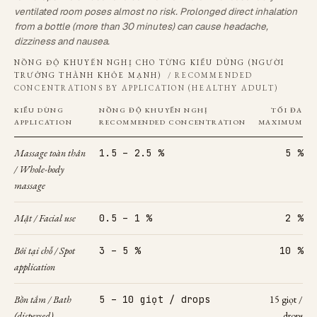
ventilated room poses almost no risk. Prolonged direct inhalation
from a bottle (more than 30 minutes) can cause headache,
dizziness and nausea.
NỒNG ĐỘ KHUYẾN NGHỊ CHO TỪNG KIỂU DÙNG (NGƯỜI
TRƯỞNG THÀNH KHỎE MẠNH)
/ RECOMMENDED
CONCENTRATIONS BY APPLICATION (HEALTHY ADULT)
KIỂU DÙNG
NỒNG ĐỘ KHUYẾN NGHỊ
TỐI ĐA
APPLICATION
RECOMMENDED CONCENTRATION
MAXIMUM
Massage toàn thân
1.5 – 2.5 %
5 %
/ Whole-body
massage
Mặt / Facial use
0.5 – 1 %
2 %
Bôi tại chỗ / Spot
3 – 5 %
10 %
application
Bồn tắm / Bath
5 – 10 giọt / drops
15 giọt /
(dispersed)
drops