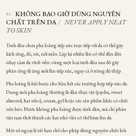
KHÔNG BAO GIỜ DÙNG NGUYÊN
01
CHẤT TRÊN DA
/
NEVER APPLY NEAT
TO SKIN
Tinh dầu chưa pha loãng tiếp xúc trực tiếp với da có thể gây
kích ứng, đỏ, rát, nổi mẩn. Lặp lại nhiều lần có thể dẫn đến
nhạy cảm da vĩnh viễn: cùng một loại tinh dầu sau đó gây
phản ứng dị ứng mỗi lần tiếp xúc, ngay cả ở nồng độ thấp.
Pha loãng là bắt buộc cho hầu hết các trường hợp tiếp xúc da.
Dung môi pha loãng thường là dầu thực vật (jojoba, sweet
almond, hạt nho), cream, gel hoặc các sản phẩm khác có chất
nền béo. Nước không pha loãng được tinh dầu, mà chỉ phân
tán tạm thời thành các hạt nhỏ vẫn có thể bám lên da.
Một số ngoại lệ rất hạn chế cho phép dùng nguyên chất: bôi