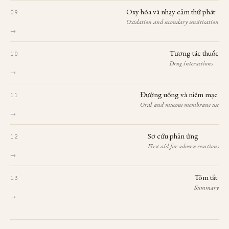
Oxy hóa và nhạy cảm thứ phát
Oxidation and secondary sensitisation
→
Tương tác thuốc
Drug interactions
→
Đường uống và niêm mạc
Oral and mucous membrane use
→
Sơ cứu phản ứng
First aid for adverse reactions
→
Tóm tắt
Summary
→