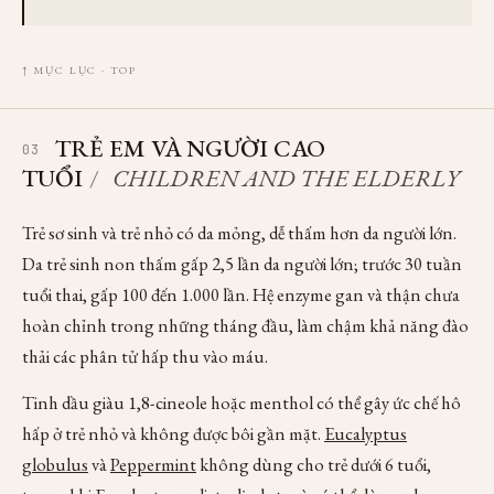
↑ MỤC LỤC · TOP
TRẺ EM VÀ NGƯỜI CAO
03
TUỔI
/
CHILDREN AND THE ELDERLY
Trẻ sơ sinh và trẻ nhỏ có da mỏng, dễ thấm hơn da người lớn.
Da trẻ sinh non thấm gấp 2,5 lần da người lớn; trước 30 tuần
tuổi thai, gấp 100 đến 1.000 lần. Hệ enzyme gan và thận chưa
hoàn chỉnh trong những tháng đầu, làm chậm khả năng đào
thải các phân tử hấp thu vào máu.
Tinh dầu giàu 1,8-cineole hoặc menthol có thể gây ức chế hô
hấp ở trẻ nhỏ và không được bôi gần mặt.
Eucalyptus
globulus
và
Peppermint
không dùng cho trẻ dưới 6 tuổi,