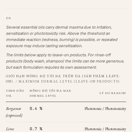
Several essential oils carry dermal maxima due to irritation,
sensitisation or phototoxicity risk. Above the threshold an
immediate reaction (redness, burning) is possible, or repeated
exposure may induce lasting sensitisation.
The limits below apply to leave-on products. For rinse-off
products (body wash, shampoo) the limits can be more generous,
but each formulation requires its own assessment.
GIỚI HẠN NỒNG ĐỘ TỐI ĐA TRÊN DA (SẢN PHẨM LEAVE-
ON)
/ MAXIMUM DERMAL LEVEL (LEAVE-ON PRODUCTS)
TINH DẦU
NỒNG ĐỘ TỐI ĐA
MAX
LÝ DO
REASON
OIL
DERMAL LEVEL
Bergamot
0.4 %
Phototoxic / Phototoxicity
(expressed)
Lime
0.7 %
Phototoxic / Phototoxicity