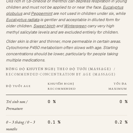
Oils rich in 1,8-cineole or menthol can depress respiration in young
children and must not be applied to or near the face.
Eucalyptus
globulus
and
Peppermint
are not used in children under six, while
Eucalyptus radiata
is gentler and acceptable in diluted form for
older children.
Sweet birch
and
Wintergreen
carry very high
methyl salicylate levels and are excluded entirely for children.
Older skin is drier and thinner, more permeable in certain areas.
Cytochrome P450 metabolism often slows with age. Starting
concentrations should be lower, particularly for people taking
multiple medications.
NỒNG ĐỘ KHUYẾN NGHỊ THEO ĐỘ TUỔI (MASSAGE)
/
RECOMMENDED CONCENTRATION BY AGE (MASSAGE)
KHUYẾN NGHỊ
TỐI ĐA
ĐỘ TUỔI
AGE
RECOMMENDED
MAXIMUM
Trẻ sinh non /
0 %
0 %
Premature
0 – 3 tháng / 0 – 3
0.1 %
0.2 %
months