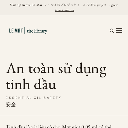
レ・マイのプロジェクト
Một dự án của Lê Mai
A Lê Mai project
·
go to
lemai.com.vn
An toàn sử dụng
tinh dầu
ESSENTIAL OIL SAFETY
安全
Tinh dầu là vật liệu cô đặc. Một giọt 0,05 ml có thể