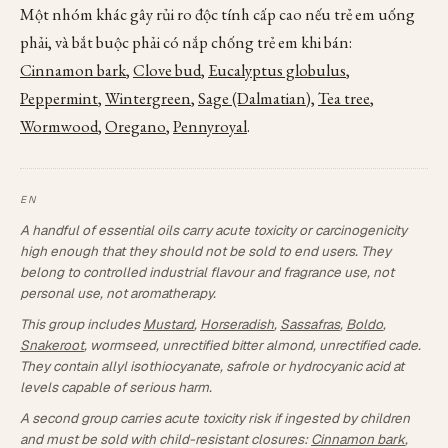
Một nhóm khác gây rủi ro độc tính cấp cao nếu trẻ em uống
phải, và bắt buộc phải có nắp chống trẻ em khi bán:
Cinnamon bark
,
Clove bud
,
Eucalyptus globulus
,
Peppermint
,
Wintergreen
,
Sage (Dalmatian)
,
Tea tree
,
Wormwood
,
Oregano
,
Pennyroyal
.
A handful of essential oils carry acute toxicity or carcinogenicity
high enough that they should not be sold to end users. They
belong to controlled industrial flavour and fragrance use, not
personal use, not aromatherapy.
This group includes
Mustard
,
Horseradish
,
Sassafras
,
Boldo
,
Snakeroot
, wormseed, unrectified bitter almond, unrectified cade.
They contain allyl isothiocyanate, safrole or hydrocyanic acid at
levels capable of serious harm.
A second group carries acute toxicity risk if ingested by children
and must be sold with child-resistant closures:
Cinnamon bark
,