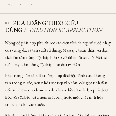
↑ MỤC LỤC · TOP
PHA LOÃNG THEO KIỂU
02
DÙNG
/
DILUTION BY APPLICATION
Nồng độ phù hợp phụ thuộc vào diện tích da tiếp xúc, độ nhạy
của vùng da, và tần suất sử dụng. Massage toàn thân với diện
tích lớn cần nồng độ thấp hơn so với điểm bôi tại chỗ. Mặt và
niêm mạc cần nồng độ thấp hơn da tay chân.
Pha trong bồn tắm là trường hợp đặc biệt. Tinh dầu không
tan trong nước; nếu nhỏ trực tiếp vào bồn, các giọt tinh dầu
nổi trên bề mặt và bám vào da khi vào bồn. Tinh dầu phải được
hòa với sữa béo, dầu nền, mật ong hoặc một chất nhũ hóa
trước khi cho vào nước.
Khuếch tán không khí có rủi ro thấp hơn rất nhiều so với tiếp