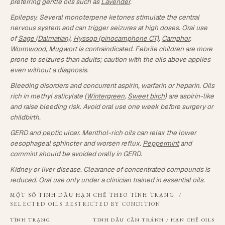
preferring gentle oils such as
Lavender
.
Epilepsy. Several monoterpene ketones stimulate the central
nervous system and can trigger seizures at high doses. Oral use
of
Sage (Dalmatian)
,
Hyssop (pinocamphone CT)
,
Camphor
,
Wormwood
,
Mugwort
is contraindicated. Febrile children are more
prone to seizures than adults; caution with the oils above applies
even without a diagnosis.
Bleeding disorders and concurrent aspirin, warfarin or heparin. Oils
rich in methyl salicylate (
Wintergreen
,
Sweet birch
) are aspirin-like
and raise bleeding risk. Avoid oral use one week before surgery or
childbirth.
GERD and peptic ulcer. Menthol-rich oils can relax the lower
oesophageal sphincter and worsen reflux.
Peppermint
and
cornmint should be avoided orally in GERD.
Kidney or liver disease. Clearance of concentrated compounds is
reduced. Oral use only under a clinician trained in essential oils.
MỘT SỐ TINH DẦU HẠN CHẾ THEO TÌNH TRẠNG
/
SELECTED OILS RESTRICTED BY CONDITION
TÌNH TRẠNG
TINH DẦU CẦN TRÁNH / HẠN CHẾ
OILS