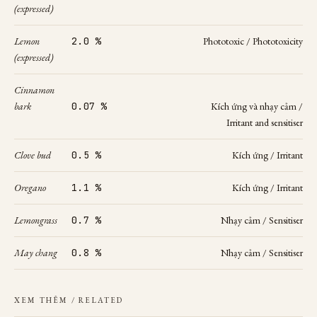
(expressed)
Lemon
2.0 %
Phototoxic / Phototoxicity
(expressed)
Cinnamon
bark
0.07 %
Kích ứng và nhạy cảm /
Irritant and sensitiser
Clove bud
0.5 %
Kích ứng / Irritant
Oregano
1.1 %
Kích ứng / Irritant
Lemongrass
0.7 %
Nhạy cảm / Sensitiser
May chang
0.8 %
Nhạy cảm / Sensitiser
XEM THÊM
/ RELATED