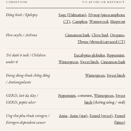
CONDITION
TO AVOID OR RESTRICT
Động kinh / Epilepsy
Sage (Dalmatian)
,
Hyssop (pinocamphone
CT)
,
Camphor
,
Wormwood
,
Mugwort
Hen suyễn / Asthma
Cinnamon bark
,
Clove bud
,
Oregano
,
Thyme (thymol/carvacrol CT)
Trẻ dưới 6 tuổi / Children
Eucalyptus globulus
,
Peppermint
,
under 6
Wintergreen
,
Sweet birch
,
Cinnamon bark
Đang dùng thuốc chống đông
Wintergreen
,
Sweet birch
/ Anticoagulants
GERD, loét dạ dày /
Peppermint
, cornmint,
Wintergreen
,
Sweet
GERD, peptic ulcer
birch
(đường uống / oral)
Ung thư phụ thuộc estrogen /
Anise
,
Anise (star)
,
Fennel (sweet)
,
Fennel
Estrogen-dependent cancer
(bitter)