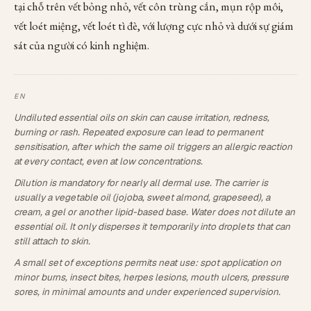
tại chỗ trên vết bỏng nhỏ, vết côn trùng cắn, mụn rộp môi,
vết loét miệng, vết loét tì đè, với lượng cực nhỏ và dưới sự giám
sát của người có kinh nghiệm.
Undiluted essential oils on skin can cause irritation, redness,
burning or rash. Repeated exposure can lead to permanent
sensitisation, after which the same oil triggers an allergic reaction
at every contact, even at low concentrations.
Dilution is mandatory for nearly all dermal use. The carrier is
usually a vegetable oil (jojoba, sweet almond, grapeseed), a
cream, a gel or another lipid-based base. Water does not dilute an
essential oil. It only disperses it temporarily into droplets that can
still attach to skin.
A small set of exceptions permits neat use: spot application on
minor burns, insect bites, herpes lesions, mouth ulcers, pressure
sores, in minimal amounts and under experienced supervision.