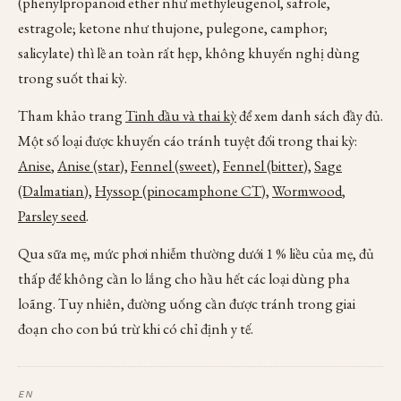
(phenylpropanoid ether như methyleugenol, safrole,
estragole; ketone như thujone, pulegone, camphor;
salicylate) thì lề an toàn rất hẹp, không khuyến nghị dùng
trong suốt thai kỳ.
Tham khảo trang
Tinh dầu và thai kỳ
để xem danh sách đầy đủ.
Một số loại được khuyến cáo tránh tuyệt đối trong thai kỳ:
Anise
,
Anise (star)
,
Fennel (sweet)
,
Fennel (bitter)
,
Sage
(Dalmatian)
,
Hyssop (pinocamphone CT)
,
Wormwood
,
Parsley seed
.
Qua sữa mẹ, mức phơi nhiễm thường dưới 1 % liều của mẹ, đủ
thấp để không cần lo lắng cho hầu hết các loại dùng pha
loãng. Tuy nhiên, đường uống cần được tránh trong giai
đoạn cho con bú trừ khi có chỉ định y tế.