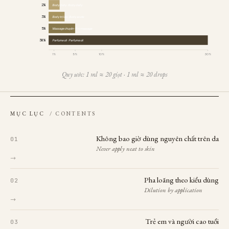
2%
Body daily · Body daily
3%
Body trị liệu · Body acute
5%
Massage chuyên · Pro massage
30%
Perfume oil · Perfume oil
1%
5%
10%
30%
Quy ước: 1 ml ≈ 20 giọt · 1 ml ≈ 20 drops
MỤC LỤC
/ CONTENTS
Không bao giờ dùng nguyên chất trên da
Never apply neat to skin
→
Pha loãng theo kiểu dùng
Dilution by application
→
Trẻ em và người cao tuổi