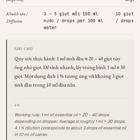
Khuếch tán /
3 – 5 giọt mỗi 100 ml
10 giọt
nước / drops per 100 ml
/ drops
Diffusion
water
GHI CHÚ
Quy ước thực hành: 1 ml tinh dầu ≈ 20 – 40 giọt tùy
ống nhỏ giọt. Để tính nhanh, lấy trung bình 1 ml ≈ 30
giọt. Một dung dịch 1 % tương ứng với khoảng 3 giọt
tinh dầu trong 10 ml dầu nền.
Working rule: 1 ml of essential oil ≈ 20 – 40 drops
depending on dropper. Average is roughly 1 ml ≈ 30 drops.
A 1 % dilution corresponds to about 3 drops of essential oil
in 10 ml of carrier.