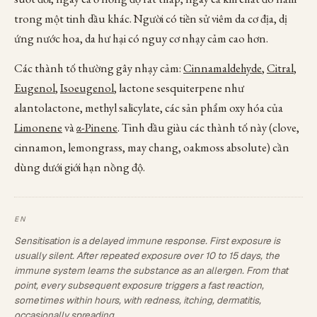
trong một tinh dầu khác. Người có tiền sử viêm da cơ địa, dị
ứng nước hoa, da hư hại có nguy cơ nhạy cảm cao hơn.
Các thành tố thường gây nhạy cảm:
Cinnamaldehyde
,
Citral
,
Eugenol
,
Isoeugenol
, lactone sesquiterpene như
alantolactone, methyl salicylate, các sản phẩm oxy hóa của
Limonene
và
α-Pinene
. Tinh dầu giàu các thành tố này (clove,
cinnamon, lemongrass, may chang, oakmoss absolute) cần
dùng dưới giới hạn nồng độ.
Sensitisation is a delayed immune response. First exposure is
usually silent. After repeated exposure over 10 to 15 days, the
immune system learns the substance as an allergen. From that
point, every subsequent exposure triggers a fast reaction,
sometimes within hours, with redness, itching, dermatitis,
occasionally spreading.