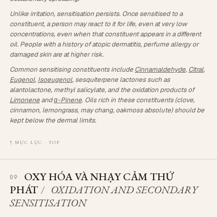
Unlike irritation, sensitisation persists. Once sensitised to a
constituent, a person may react to it for life, even at very low
concentrations, even when that constituent appears in a different
oil. People with a history of atopic dermatitis, perfume allergy or
damaged skin are at higher risk.
Common sensitising constituents include
Cinnamaldehyde
,
Citral
,
Eugenol
,
Isoeugenol
, sesquiterpene lactones such as
alantolactone, methyl salicylate, and the oxidation products of
Limonene
and
α-Pinene
. Oils rich in these constituents (clove,
cinnamon, lemongrass, may chang, oakmoss absolute) should be
kept below the dermal limits.
↑ MỤC LỤC · TOP
OXY HÓA VÀ NHẠY CẢM THỨ
09
PHÁT
/
OXIDATION AND SECONDARY
SENSITISATION