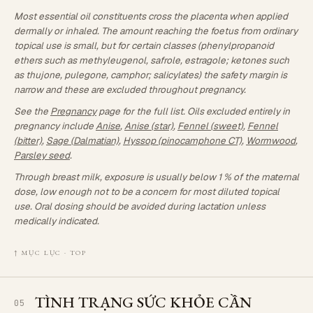
Most essential oil constituents cross the placenta when applied
dermally or inhaled. The amount reaching the foetus from ordinary
topical use is small, but for certain classes (phenylpropanoid
ethers such as methyleugenol, safrole, estragole; ketones such
as thujone, pulegone, camphor; salicylates) the safety margin is
narrow and these are excluded throughout pregnancy.
See the
Pregnancy
page for the full list. Oils excluded entirely in
pregnancy include
Anise
,
Anise (star)
,
Fennel (sweet)
,
Fennel
(bitter)
,
Sage (Dalmatian)
,
Hyssop (pinocamphone CT)
,
Wormwood
,
Parsley seed
.
Through breast milk, exposure is usually below 1 % of the maternal
dose, low enough not to be a concern for most diluted topical
use. Oral dosing should be avoided during lactation unless
medically indicated.
↑ MỤC LỤC · TOP
TÌNH TRẠNG SỨC KHỎE CẦN
05