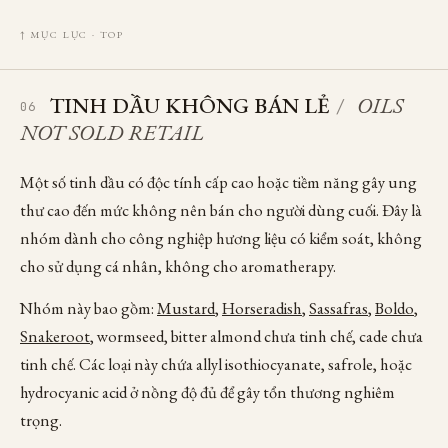
↑ MỤC LỤC · TOP
TINH DẦU KHÔNG BÁN LẺ
/
OILS
06
NOT SOLD RETAIL
Một số tinh dầu có độc tính cấp cao hoặc tiềm năng gây ung
thư cao đến mức không nên bán cho người dùng cuối. Đây là
nhóm dành cho công nghiệp hương liệu có kiểm soát, không
cho sử dụng cá nhân, không cho aromatherapy.
Nhóm này bao gồm:
Mustard
,
Horseradish
,
Sassafras
,
Boldo
,
Snakeroot
, wormseed, bitter almond chưa tinh chế, cade chưa
tinh chế. Các loại này chứa allyl isothiocyanate, safrole, hoặc
hydrocyanic acid ở nồng độ đủ để gây tổn thương nghiêm
trọng.