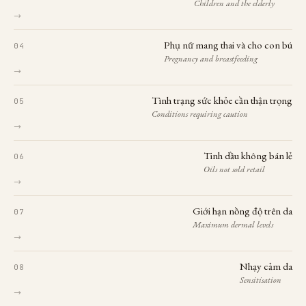
Children and the elderly
→
Phụ nữ mang thai và cho con bú
Pregnancy and breastfeeding
→
Tình trạng sức khỏe cần thận trọng
Conditions requiring caution
→
Tinh dầu không bán lẻ
Oils not sold retail
→
Giới hạn nồng độ trên da
Maximum dermal levels
→
Nhạy cảm da
Sensitisation
→