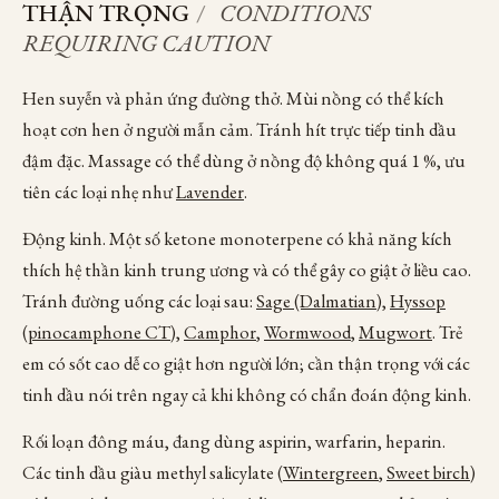
THẬN TRỌNG
/
CONDITIONS
REQUIRING CAUTION
Hen suyễn và phản ứng đường thở. Mùi nồng có thể kích
hoạt cơn hen ở người mẫn cảm. Tránh hít trực tiếp tinh dầu
đậm đặc. Massage có thể dùng ở nồng độ không quá 1 %, ưu
tiên các loại nhẹ như
Lavender
.
Động kinh. Một số ketone monoterpene có khả năng kích
thích hệ thần kinh trung ương và có thể gây co giật ở liều cao.
Tránh đường uống các loại sau:
Sage (Dalmatian)
,
Hyssop
(pinocamphone CT)
,
Camphor
,
Wormwood
,
Mugwort
. Trẻ
em có sốt cao dễ co giật hơn người lớn; cần thận trọng với các
tinh dầu nói trên ngay cả khi không có chẩn đoán động kinh.
Rối loạn đông máu, đang dùng aspirin, warfarin, heparin.
Các tinh dầu giàu methyl salicylate (
Wintergreen
,
Sweet birch
)