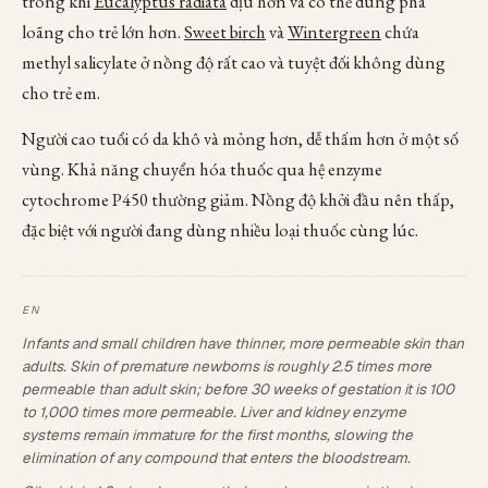
trong khi
Eucalyptus radiata
dịu hơn và có thể dùng pha
loãng cho trẻ lớn hơn.
Sweet birch
và
Wintergreen
chứa
methyl salicylate ở nồng độ rất cao và tuyệt đối không dùng
cho trẻ em.
Người cao tuổi có da khô và mỏng hơn, dễ thấm hơn ở một số
vùng. Khả năng chuyển hóa thuốc qua hệ enzyme
cytochrome P450 thường giảm. Nồng độ khởi đầu nên thấp,
đặc biệt với người đang dùng nhiều loại thuốc cùng lúc.
Infants and small children have thinner, more permeable skin than
adults. Skin of premature newborns is roughly 2.5 times more
permeable than adult skin; before 30 weeks of gestation it is 100
to 1,000 times more permeable. Liver and kidney enzyme
systems remain immature for the first months, slowing the
elimination of any compound that enters the bloodstream.