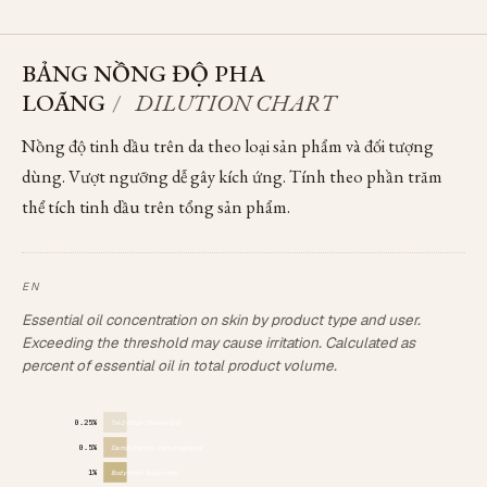
BẢNG NỒNG ĐỘ PHA
LOÃNG
/
DILUTION CHART
Nồng độ tinh dầu trên da theo loại sản phẩm và đối tượng
dùng. Vượt ngưỡng dễ gây kích ứng. Tính theo phần trăm
thể tích tinh dầu trên tổng sản phẩm.
Essential oil concentration on skin by product type and user.
Exceeding the threshold may cause irritation. Calculated as
percent of essential oil in total product volume.
0.25%
Trẻ 2-6 tuổi · Children 2-6
0.5%
Da mặt, thai phụ · Face, pregnancy
1%
Body lotion · Body lotion