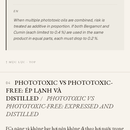
When multiple phototoxic oils are combined, risk is
treated as additive in proportion. If both Bergamot and
Cumin (each limited to 0.4 %) are used in the same
product in equal parts, each must drop to 0.2 %.
↑ MỤC LỤC · TOP
PHOTOTOXIC VS PHOTOTOXIC-
04
FREE: ÉP LẠNH VÀ
DISTILLED
/
PHOTOTOXIC VS
PHOTOTOXIC-FREE: EXPRESSED AND
DISTILLED
FCs nặng và không bay hơi nên không đi theo hơi nước trong