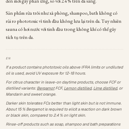
đen mới gây phản ứng, so với 2.4 % trên da sáng.
Sản phẩm rửa trôi như xà phòng, shampoo, bath không có
rủi ro phototoxic vì tinh dầu không lưu lại trên da. Tuy nhiên
sauna có hơi nước với tinh dầu trong không khí có thể gây
tích tụ trên da.
If a product contains phototoxic oils above IFRA limits or undiluted
oil is used, avoid UV exposure for 12-18 hours.
For citrus character in leave-on daytime products, choose FCF or
distilled variants:
Bergamot
FCF,
Lemon distilled
,
Lime distilled
, or
Mandarin and sweet orange.
Darker skin tolerates FCs better than light skin but is not immune.
About 15 % Bergamot is required to elicit a reaction on dark brown
or black skin, compared to 2.4 % on light skin.
Rinse-off products such as soap, shampoo and bath preparations