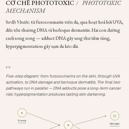
CƠ CHẾ PHOTOTOXIC
/
PHOTOTOXIC
MECHANISM
Sơ đồ 5 bước: từ furocoumarin trên da, qua hoạt hoá bởi UVA,
đến tổn thương DNA và berloque dermatitis. Hai con đường
cuối song song — adduct DNA gây ung thư tiềm tàng,
hyperpigmentation gây sạm da kéo dài.
Five-step diagram: from furocoumarins on the skin, through UVA
activation, to DNA damage and berloque dermatitis. The final two
pathways run in parallel — DNA adducts pose a long-term cancer
risk; hyperpigmentation produces lasting skin darkening.
♦
⌬
FCs trên da
FCs on skin
DNA adduct
✦
DNA adduct