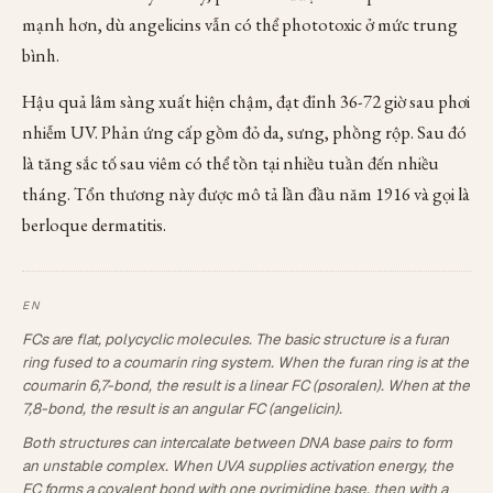
mạnh hơn, dù angelicins vẫn có thể phototoxic ở mức trung
bình.
Hậu quả lâm sàng xuất hiện chậm, đạt đỉnh 36-72 giờ sau phơi
nhiễm UV. Phản ứng cấp gồm đỏ da, sưng, phồng rộp. Sau đó
là tăng sắc tố sau viêm có thể tồn tại nhiều tuần đến nhiều
tháng. Tổn thương này được mô tả lần đầu năm 1916 và gọi là
berloque dermatitis.
FCs are flat, polycyclic molecules. The basic structure is a furan
ring fused to a coumarin ring system. When the furan ring is at the
coumarin 6,7-bond, the result is a linear FC (psoralen). When at the
7,8-bond, the result is an angular FC (angelicin).
Both structures can intercalate between DNA base pairs to form
an unstable complex. When UVA supplies activation energy, the
FC forms a covalent bond with one pyrimidine base, then with a