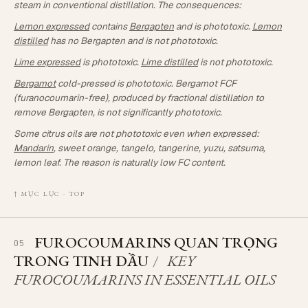
steam in conventional distillation. The consequences:
Lemon expressed
contains
Bergapten
and is phototoxic.
Lemon
distilled
has no Bergapten and is not phototoxic.
Lime expressed
is phototoxic.
Lime distilled
is not phototoxic.
Bergamot
cold-pressed is phototoxic. Bergamot FCF
(furanocoumarin-free), produced by fractional distillation to
remove Bergapten, is not significantly phototoxic.
Some citrus oils are not phototoxic even when expressed:
Mandarin
, sweet orange, tangelo, tangerine, yuzu, satsuma,
lemon leaf. The reason is naturally low FC content.
↑ MỤC LỤC · TOP
FUROCOUMARINS QUAN TRỌNG
05
TRONG TINH DẦU
/
KEY
FUROCOUMARINS IN ESSENTIAL OILS