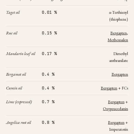
Taget oil
0.01 %
α-Terthienyl
(thiophene)
Rue oil
0.15 %
Bergapten
,
Methoxsalen
Mandarin leaf oil
0.17 %
Dimethyl
anthranilate
Bergamot
oil
0.4 %
Bergapten
Cumin oil
0.4 %
Bergapten
+ FCs
Lime (expressed)
0.7 %
Bergapten
+
Oxypeucedanin
Angelica root oil
0.8 %
Bergapten
+
Imperatorin