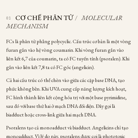
CƠ CHẾ PHÂN TỬ
/
MOLECULAR
01
MECHANISM
FCs là phân tử phẳng polycyclic. Cấu trúc cơ bản là một vòng
furan gắn vào hệ vòng coumarin. Khi vòng furan gắn vào
liên kết 6,7 của coumarin, ta có FC tuyến tính (psoralen). Khi
gắn vào liên kết 7,8 ta có FC góc (angelicin).
Cả hai cấu trúc có thể chèn vào giữa các cặp base DNA, tạo
phức không bền. Khi UVA cung cấp năng lượng kích hoạt,
FC hình thành liên kết cộng hóa trị với một base pyrimidine,
sau đó với base thứ hai ở mạch DNA đối diện. Đây gọi là
biadduct hoặc cross-link giữa hai mạch DNA.
Psoralens tạo cả monoadduct và biadduct. Angelicins chỉ tạo
monoadduct. Vì lý do này, psoralens được coi là phototoxic