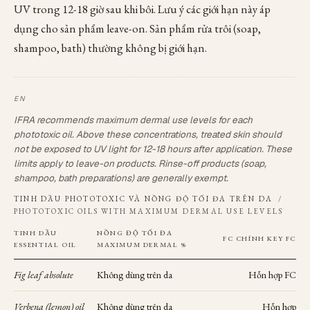
UV trong 12-18 giờ sau khi bôi. Lưu ý các giới hạn này áp
dụng cho sản phẩm leave-on. Sản phẩm rửa trôi (soap,
shampoo, bath) thường không bị giới hạn.
IFRA recommends maximum dermal use levels for each
phototoxic oil. Above these concentrations, treated skin should
not be exposed to UV light for 12-18 hours after application. These
limits apply to leave-on products. Rinse-off products (soap,
shampoo, bath preparations) are generally exempt.
TINH DẦU PHOTOTOXIC VÀ NỒNG ĐỘ TỐI ĐA TRÊN DA
/
PHOTOTOXIC OILS WITH MAXIMUM DERMAL USE LEVELS
TINH DẦU
NỒNG ĐỘ TỐI ĐA
FC CHÍNH
KEY FC
ESSENTIAL OIL
MAXIMUM DERMAL %
Fig leaf absolute
Không dùng trên da
Hỗn hợp FC
Verbena (lemon) oil
Không dùng trên da
Hỗn hợp