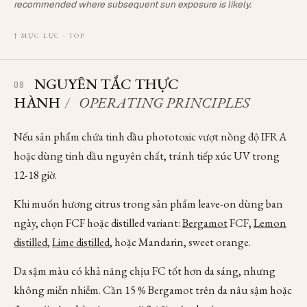
recommended where subsequent sun exposure is likely.
↑ MỤC LỤC · TOP
NGUYÊN TẮC THỰC
08
HÀNH
/
OPERATING PRINCIPLES
Nếu sản phẩm chứa tinh dầu phototoxic vượt nồng độ IFRA
hoặc dùng tinh dầu nguyên chất, tránh tiếp xúc UV trong
12-18 giờ.
Khi muốn hương citrus trong sản phẩm leave-on dùng ban
ngày, chọn FCF hoặc distilled variant:
Bergamot
FCF,
Lemon
distilled
,
Lime distilled
, hoặc Mandarin, sweet orange.
Da sậm màu có khả năng chịu FC tốt hơn da sáng, nhưng
không miễn nhiễm. Cần 15 % Bergamot trên da nâu sậm hoặc