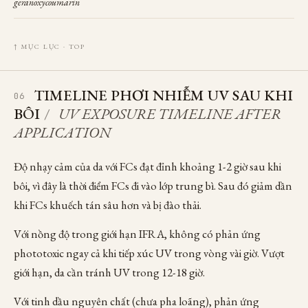
geranoxycoumarin
↑ MỤC LỤC · TOP
TIMELINE PHƠI NHIỄM UV SAU KHI
06
BÔI
/
UV EXPOSURE TIMELINE AFTER
APPLICATION
Độ nhạy cảm của da với FCs đạt đỉnh khoảng 1-2 giờ sau khi
bôi, vì đây là thời điểm FCs đi vào lớp trung bì. Sau đó giảm dần
khi FCs khuếch tán sâu hơn và bị đào thải.
Với nồng độ trong giới hạn IFRA, không có phản ứng
phototoxic ngay cả khi tiếp xúc UV trong vòng vài giờ. Vượt
giới hạn, da cần tránh UV trong 12-18 giờ.
Với tinh dầu nguyên chất (chưa pha loãng), phản ứng