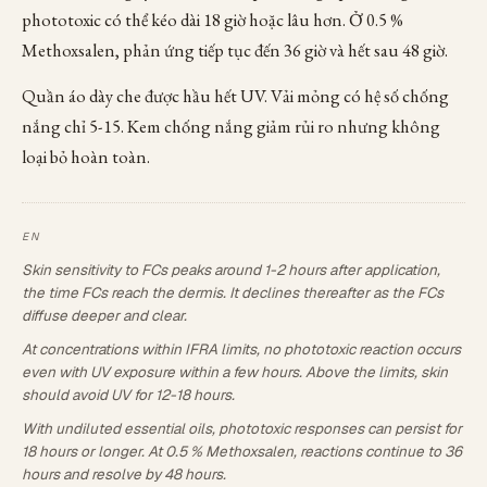
phototoxic có thể kéo dài 18 giờ hoặc lâu hơn. Ở 0.5 %
Methoxsalen, phản ứng tiếp tục đến 36 giờ và hết sau 48 giờ.
Quần áo dày che được hầu hết UV. Vải mỏng có hệ số chống
nắng chỉ 5-15. Kem chống nắng giảm rủi ro nhưng không
loại bỏ hoàn toàn.
Skin sensitivity to FCs peaks around 1-2 hours after application,
the time FCs reach the dermis. It declines thereafter as the FCs
diffuse deeper and clear.
At concentrations within IFRA limits, no phototoxic reaction occurs
even with UV exposure within a few hours. Above the limits, skin
should avoid UV for 12-18 hours.
With undiluted essential oils, phototoxic responses can persist for
18 hours or longer. At 0.5 % Methoxsalen, reactions continue to 36
hours and resolve by 48 hours.