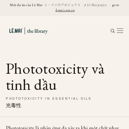
レ・マイのプロジェクト
Một dự án của Lê Mai
A Lê Mai project
·
go to
lemai.com.vn
Phototoxicity và
tinh dầu
PHOTOTOXICITY IN ESSENTIAL OILS
光毒性
Phototoxicity là phản ứng da xảy ra khi một chất nhạy