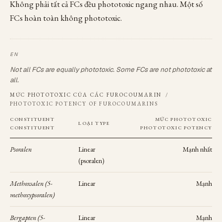
Không phải tất cả FCs đều phototoxic ngang nhau. Một số
FCs hoàn toàn không phototoxic.
Not all FCs are equally phototoxic. Some FCs are not phototoxic at
all.
MỨC PHOTOTOXIC CỦA CÁC FUROCOUMARIN
/
PHOTOTOXIC POTENCY OF FUROCOUMARINS
CONSTITUENT
MỨC PHOTOTOXIC
LOẠI
TYPE
CONSTITUENT
PHOTOTOXIC POTENCY
Psoralen
Linear
Mạnh nhất
(psoralen)
Methoxsalen
(5-
Linear
Mạnh
methoxypsoralen)
Bergapten
(5-
Linear
Mạnh