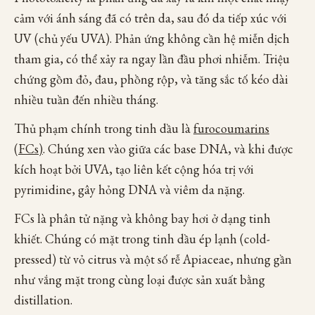
cảm với ánh sáng đã có trên da, sau đó da tiếp xúc với
UV (chủ yếu UVA). Phản ứng không cần hệ miễn dịch
tham gia, có thể xảy ra ngay lần đầu phơi nhiễm. Triệu
chứng gồm đỏ, đau, phồng rộp, và tăng sắc tố kéo dài
nhiều tuần đến nhiều tháng.
Thủ phạm chính trong tinh dầu là
furocoumarins
(FCs)
. Chúng xen vào giữa các base DNA, và khi được
kích hoạt bởi UVA, tạo liên kết cộng hóa trị với
pyrimidine, gây hỏng DNA và viêm da nặng.
FCs là phân tử nặng và không bay hơi ở dạng tinh
khiết. Chúng có mặt trong tinh dầu ép lạnh (cold-
pressed) từ vỏ citrus và một số rễ Apiaceae, nhưng gần
như vắng mặt trong cùng loại được sản xuất bằng
distillation.