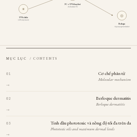
FC + UVA hoạt hoá
Activated FC
☀
◎
UVA chiếu
UVA exposure
Berloque
Hyperpigmentation
MỤC LỤC
/ CONTENTS
Cơ chế phân tử
Molecular mechanism
→
Berloque dermatitis
Berloque dermatitis
→
Tinh dầu phototoxic và nồng độ tối đa trên da
Phototoxic oils and maximum dermal levels
→