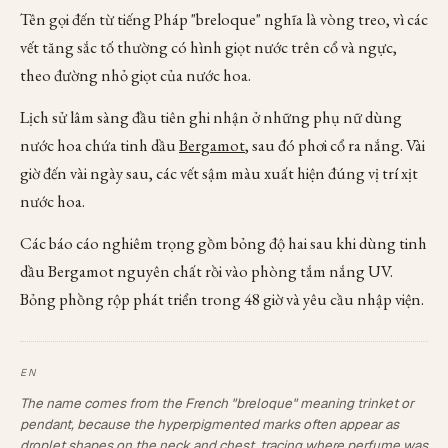
Tên gọi đến từ tiếng Pháp "breloque" nghĩa là vòng treo, vì các
vết tăng sắc tố thường có hình giọt nước trên cổ và ngực,
theo đường nhỏ giọt của nước hoa.
Lịch sử lâm sàng đầu tiên ghi nhận ở những phụ nữ dùng
nước hoa chứa tinh dầu
Bergamot
, sau đó phơi cổ ra nắng. Vài
giờ đến vài ngày sau, các vết sậm màu xuất hiện đúng vị trí xịt
nước hoa.
Các báo cáo nghiêm trọng gồm bỏng độ hai sau khi dùng tinh
dầu Bergamot nguyên chất rồi vào phòng tắm nắng UV.
Bỏng phồng rộp phát triển trong 48 giờ và yêu cầu nhập viện.
The name comes from the French "breloque" meaning trinket or
pendant, because the hyperpigmented marks often appear as
droplet shapes on the neck and chest, tracing where perfume was