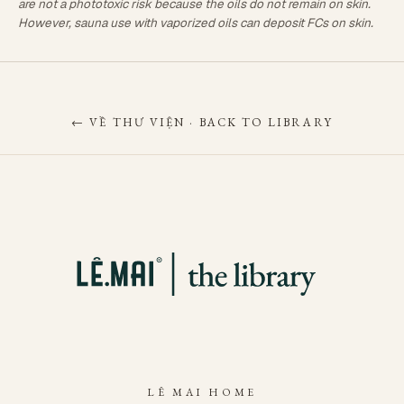
are not a phototoxic risk because the oils do not remain on skin.
However, sauna use with vaporized oils can deposit FCs on skin.
← VỀ THƯ VIỆN · BACK TO LIBRARY
LÊ MAI HOME