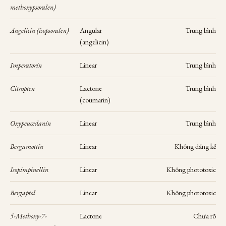
methoxypsoralen)
Angelicin (isopsoralen)
Angular
Trung bình
(angelicin)
Imperatorin
Linear
Trung bình
Citropten
Lactone
Trung bình
(coumarin)
Oxypeucedanin
Linear
Trung bình
Bergamottin
Linear
Không đáng kể
Isopimpinellin
Linear
Không phototoxic
Bergaptol
Linear
Không phototoxic
5-Methoxy-7-
Lactone
Chưa rõ