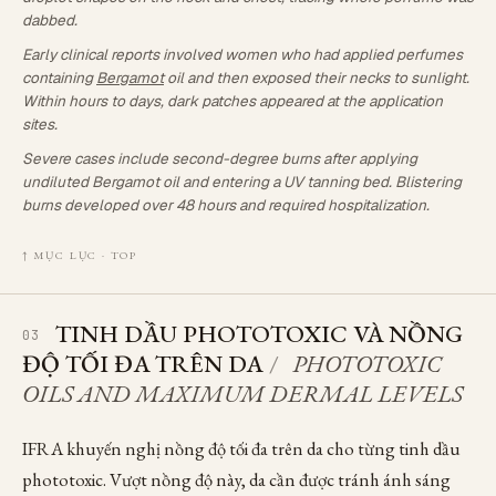
dabbed.
Early clinical reports involved women who had applied perfumes
containing
Bergamot
oil and then exposed their necks to sunlight.
Within hours to days, dark patches appeared at the application
sites.
Severe cases include second-degree burns after applying
undiluted Bergamot oil and entering a UV tanning bed. Blistering
burns developed over 48 hours and required hospitalization.
↑ MỤC LỤC · TOP
TINH DẦU PHOTOTOXIC VÀ NỒNG
03
ĐỘ TỐI ĐA TRÊN DA
/
PHOTOTOXIC
OILS AND MAXIMUM DERMAL LEVELS
IFRA khuyến nghị nồng độ tối đa trên da cho từng tinh dầu
phototoxic. Vượt nồng độ này, da cần được tránh ánh sáng