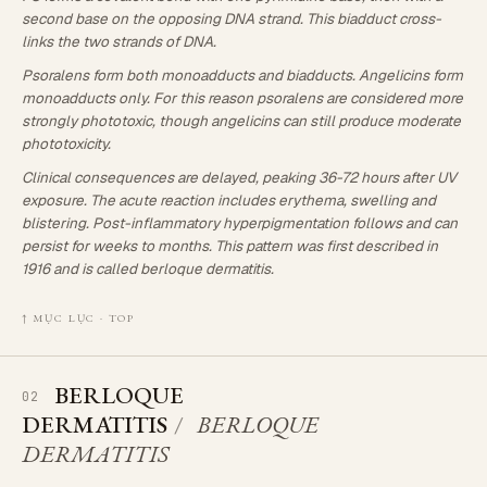
second base on the opposing DNA strand. This biadduct cross-
links the two strands of DNA.
Psoralens form both monoadducts and biadducts. Angelicins form
monoadducts only. For this reason psoralens are considered more
strongly phototoxic, though angelicins can still produce moderate
phototoxicity.
Clinical consequences are delayed, peaking 36-72 hours after UV
exposure. The acute reaction includes erythema, swelling and
blistering. Post-inflammatory hyperpigmentation follows and can
persist for weeks to months. This pattern was first described in
1916 and is called berloque dermatitis.
↑ MỤC LỤC · TOP
BERLOQUE
02
DERMATITIS
/
BERLOQUE
DERMATITIS