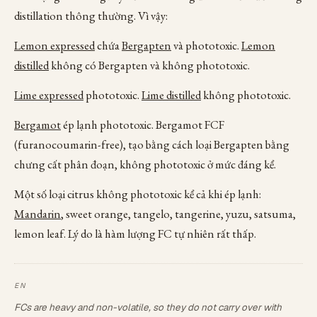
distillation thông thường. Vì vậy:
Lemon expressed
chứa
Bergapten
và phototoxic.
Lemon
distilled
không có Bergapten và không phototoxic.
Lime expressed
phototoxic.
Lime distilled
không phototoxic.
Bergamot
ép lạnh phototoxic. Bergamot FCF
(furanocoumarin-free), tạo bằng cách loại Bergapten bằng
chưng cất phân đoạn, không phototoxic ở mức đáng kể.
Một số loại citrus không phototoxic kể cả khi ép lạnh:
Mandarin
, sweet orange, tangelo, tangerine, yuzu, satsuma,
lemon leaf. Lý do là hàm lượng FC tự nhiên rất thấp.
FCs are heavy and non-volatile, so they do not carry over with