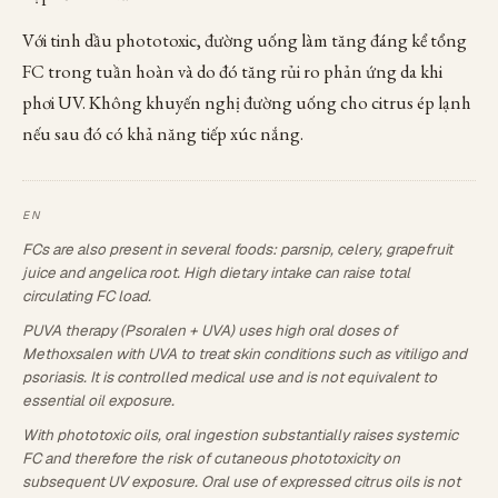
Với tinh dầu phototoxic, đường uống làm tăng đáng kể tổng
FC trong tuần hoàn và do đó tăng rủi ro phản ứng da khi
phơi UV. Không khuyến nghị đường uống cho citrus ép lạnh
nếu sau đó có khả năng tiếp xúc nắng.
FCs are also present in several foods: parsnip, celery, grapefruit
juice and angelica root. High dietary intake can raise total
circulating FC load.
PUVA therapy (Psoralen + UVA) uses high oral doses of
Methoxsalen with UVA to treat skin conditions such as vitiligo and
psoriasis. It is controlled medical use and is not equivalent to
essential oil exposure.
With phototoxic oils, oral ingestion substantially raises systemic
FC and therefore the risk of cutaneous phototoxicity on
subsequent UV exposure. Oral use of expressed citrus oils is not