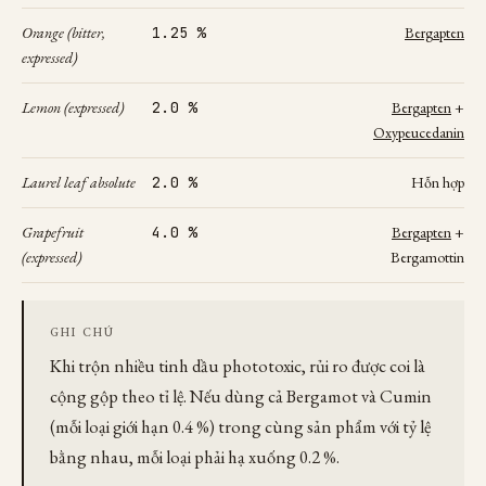
Orange (bitter,
1.25 %
Bergapten
expressed)
Lemon (expressed)
2.0 %
Bergapten
+
Oxypeucedanin
Laurel leaf absolute
2.0 %
Hỗn hợp
Grapefruit
4.0 %
Bergapten
+
(expressed)
Bergamottin
GHI CHÚ
Khi trộn nhiều tinh dầu phototoxic, rủi ro được coi là
cộng gộp theo tỉ lệ. Nếu dùng cả Bergamot và Cumin
(mỗi loại giới hạn 0.4 %) trong cùng sản phẩm với tỷ lệ
bằng nhau, mỗi loại phải hạ xuống 0.2 %.