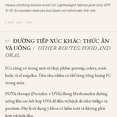
Heavy clothing blocks most UV. Lightweight fabrics give only SPF
5-15. Sunscreen reduces but does not eliminate the risk.
↑ MỤC LỤC · TOP
ĐƯỜNG TIẾP XÚC KHÁC: THỨC ĂN
07
VÀ UỐNG
/
OTHER ROUTES: FOOD AND
ORAL
FCs cũng có trong một số thực phẩm: parsnip, celery, nước
bưởi, và rễ angelica. Tiêu thụ nhiều có thể tăng tổng lượng FC
trong máu.
PUVA therapy (Psoralen + UVA) dùng Methoxsalen đường
uống liều cao kết hợp UVA để điều trị bệnh da như vitiligo và
psoriasis. Đây là sử dụng y khoa có kiểm soát và không phù
hợp với tinh dầu.