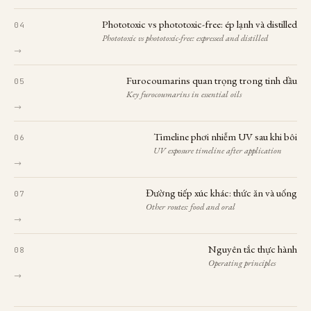
Phototoxic vs phototoxic-free: ép lạnh và distilled
Phototoxic vs phototoxic-free: expressed and distilled
→
Furocoumarins quan trọng trong tinh dầu
Key furocoumarins in essential oils
→
Timeline phơi nhiễm UV sau khi bôi
UV exposure timeline after application
→
Đường tiếp xúc khác: thức ăn và uống
Other routes: food and oral
→
Nguyên tắc thực hành
Operating principles
→