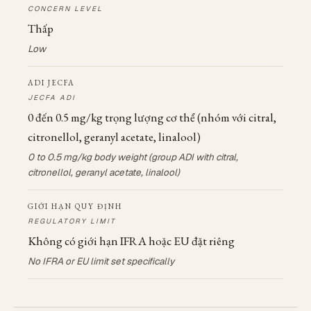
CONCERN LEVEL
Thấp
Low
ADI JECFA
JECFA ADI
0 đến 0.5 mg/kg trọng lượng cơ thể (nhóm với citral,
citronellol, geranyl acetate, linalool)
0 to 0.5 mg/kg body weight (group ADI with citral,
citronellol, geranyl acetate, linalool)
GIỚI HẠN QUY ĐỊNH
REGULATORY LIMIT
Không có giới hạn IFRA hoặc EU đặt riêng
No IFRA or EU limit set specifically