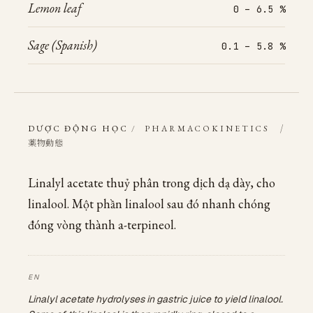
Lemon leaf
0 – 6.5 %
Sage (Spanish)
0.1 – 5.8 %
/
DƯỢC ĐỘNG HỌC
/
PHARMACOKINETICS
薬物動態
Linalyl acetate thuỷ phân trong dịch dạ dày, cho
linalool. Một phần linalool sau đó nhanh chóng
đóng vòng thành a-terpineol.
Linalyl acetate hydrolyses in gastric juice to yield linalool.