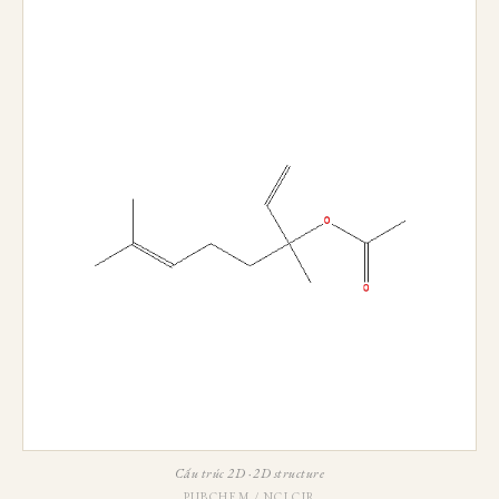
Cấu trúc 2D · 2D structure
PUBCHEM / NCI CIR