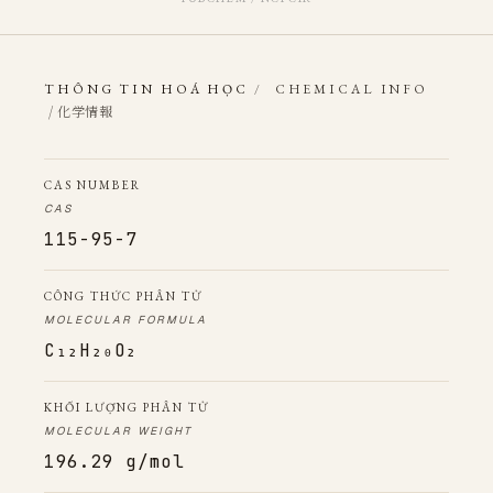
THÔNG TIN HOÁ HỌC
/
CHEMICAL INFO
/ 化学情報
CAS NUMBER
CAS
115-95-7
CÔNG THỨC PHÂN TỬ
MOLECULAR FORMULA
C₁₂H₂₀O₂
KHỐI LƯỢNG PHÂN TỬ
MOLECULAR WEIGHT
196.29 g/mol