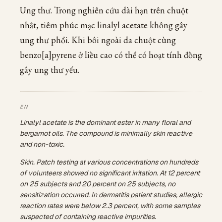
Ung thư. Trong nghiên cứu dài hạn trên chuột
nhắt, tiêm phúc mạc linalyl acetate không gây
ung thư phổi. Khi bôi ngoài da chuột cùng
benzo[a]pyrene ở liều cao có thể có hoạt tính đồng
gây ung thư yếu.
Linalyl acetate is the dominant ester in many floral and
bergamot oils. The compound is minimally skin reactive
and non-toxic.
Skin. Patch testing at various concentrations on hundreds
of volunteers showed no significant irritation. At 12 percent
on 25 subjects and 20 percent on 25 subjects, no
sensitization occurred. In dermatitis patient studies, allergic
reaction rates were below 2.3 percent, with some samples
suspected of containing reactive impurities.