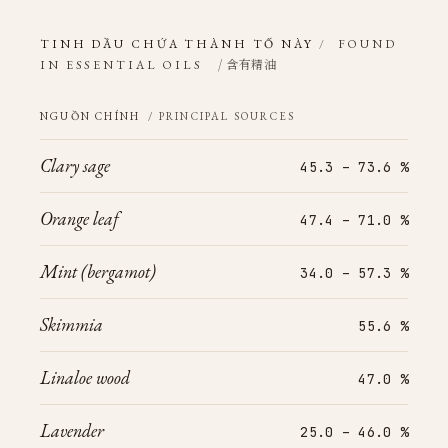
TINH DẦU CHỨA THÀNH TỐ NÀY
/
FOUND
/ 含有精油
IN ESSENTIAL OILS
NGUỒN CHÍNH
/ PRINCIPAL SOURCES
Clary sage
45.3 – 73.6 %
Orange leaf
47.4 – 71.0 %
Mint (bergamot)
34.0 – 57.3 %
Skimmia
55.6 %
Linaloe wood
47.0 %
Lavender
25.0 – 46.0 %