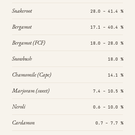
Snakeroot
28.0 – 41.4 %
Bergamot
17.1 – 40.4 %
Bergamot (FCF)
18.0 – 28.0 %
Snowbush
18.0 %
Chamomile (Cape)
14.1 %
Marjoram (sweet)
7.4 – 10.5 %
Neroli
0.6 – 10.0 %
Cardamon
0.7 – 7.7 %