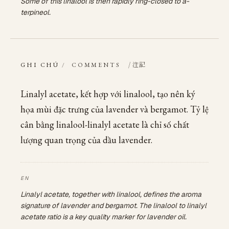
Some of this linalool is then rapidly ring-closed to a-
terpineol.
/ 注記
GHI CHÚ
/
COMMENTS
Linalyl acetate, kết hợp với linalool, tạo nên ký
họa mùi đặc trưng của lavender và bergamot. Tỷ lệ
cân bằng linalool-linalyl acetate là chỉ số chất
lượng quan trọng của dầu lavender.
Linalyl acetate, together with linalool, defines the aroma
signature of lavender and bergamot. The linalool to linalyl
acetate ratio is a key quality marker for lavender oil.