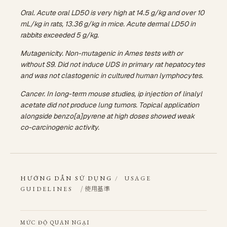
Oral. Acute oral LD50 is very high at 14.5 g/kg and over 10
mL/kg in rats, 13.36 g/kg in mice. Acute dermal LD50 in
rabbits exceeded 5 g/kg.
Mutagenicity. Non-mutagenic in Ames tests with or
without S9. Did not induce UDS in primary rat hepatocytes
and was not clastogenic in cultured human lymphocytes.
Cancer. In long-term mouse studies, ip injection of linalyl
acetate did not produce lung tumors. Topical application
alongside benzo[a]pyrene at high doses showed weak
co-carcinogenic activity.
HƯỚNG DẪN SỬ DỤNG
/
USAGE
/ 使用基準
GUIDELINES
MỨC ĐỘ QUAN NGẠI