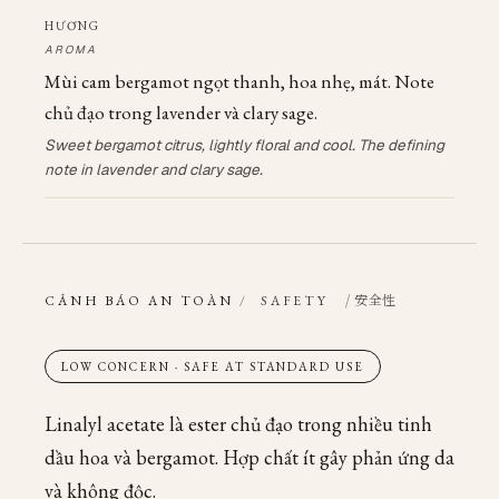
HƯƠNG
AROMA
Mùi cam bergamot ngọt thanh, hoa nhẹ, mát. Note
chủ đạo trong lavender và clary sage.
Sweet bergamot citrus, lightly floral and cool. The defining
note in lavender and clary sage.
/ 安全性
CẢNH BÁO AN TOÀN
/
SAFETY
LOW CONCERN · SAFE AT STANDARD USE
Linalyl acetate là ester chủ đạo trong nhiều tinh
dầu hoa và bergamot. Hợp chất ít gây phản ứng da
và không độc.