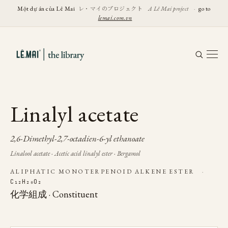
レ・マイのプロジェクト
Một dự án của Lê Mai
A Lê Mai project
·
go to
lemai.com.vn
Linalyl acetate
2,6-Dimethyl-2,7-octadien-6-yl ethanoate
Linalool acetate · Acetic acid linalyl ester · Bergamol
ALIPHATIC MONOTERPENOID ALKENE ESTER
·
C₁₂H₂₀O₂
化学組成 · Constituent