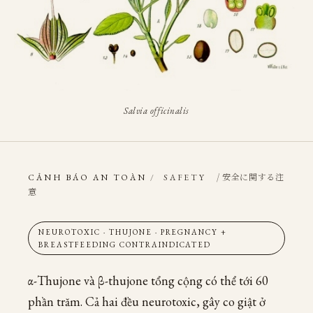
Salvia officinalis
/ 安全に関する注
CẢNH BÁO AN TOÀN
/
SAFETY
意
NEUROTOXIC · THUJONE · PREGNANCY +
BREASTFEEDING CONTRAINDICATED
α-Thujone và β-thujone tổng cộng có thể tới 60
phần trăm. Cả hai đều neurotoxic, gây co giật ở