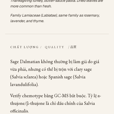
Thanksgiving turkey, butter-sauce pasta. Dried leaves are
more common than fresh.
Family Lamiaceae (Labiatae), same family as rosemary,
lavender, and thyme.
/ 品質
CHẤT LƯỢNG
/
QUALITY
Sage Dalmatian không thường bị làm giả do giá
vừa phải, nhưng có thể bị trộn với clary sage
(Salvia sclarea) hoặc Spanish sage (Salvia
lavandulifolia).
Verify chemotype bằng GC-MS bắt buộc. Tỷ lệ α-
thujone/β-thujone là chỉ dấu chính của Salvia
officinalis.