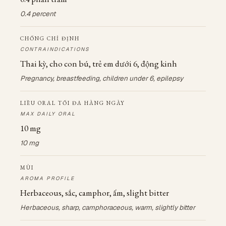
0.4 percent
CHỐNG CHỈ ĐỊNH
CONTRAINDICATIONS
Thai kỳ, cho con bú, trẻ em dưới 6, động kinh
Pregnancy, breastfeeding, children under 6, epilepsy
LIỀU ORAL TỐI ĐA HÀNG NGÀY
MAX DAILY ORAL
10 mg
10 mg
MÙI
AROMA PROFILE
Herbaceous, sắc, camphor, ấm, slight bitter
Herbaceous, sharp, camphoraceous, warm, slightly bitter