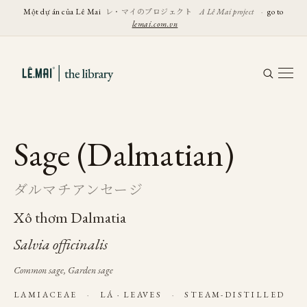
レ・マイのプロジェクト
Một dự án của Lê Mai
A Lê Mai project
·
go to
lemai.com.vn
Sage (Dalmatian)
ダルマチアンセージ
Xô thơm Dalmatia
Salvia officinalis
Common sage, Garden sage
LAMIACEAE
·
LÁ · LEAVES
·
STEAM-DISTILLED