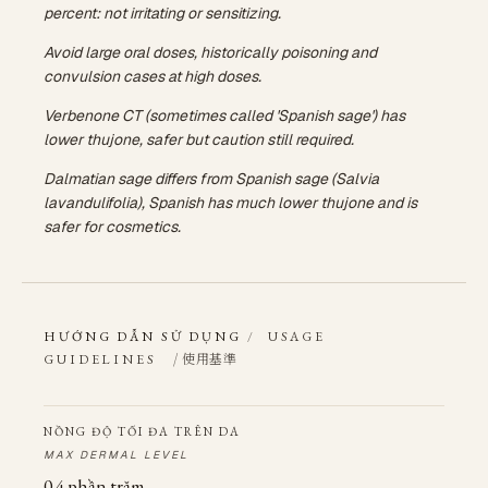
percent: not irritating or sensitizing.
Avoid large oral doses, historically poisoning and
convulsion cases at high doses.
Verbenone CT (sometimes called 'Spanish sage') has
lower thujone, safer but caution still required.
Dalmatian sage differs from Spanish sage (Salvia
lavandulifolia), Spanish has much lower thujone and is
safer for cosmetics.
HƯỚNG DẪN SỬ DỤNG
/
USAGE
/ 使用基準
GUIDELINES
NỒNG ĐỘ TỐI ĐA TRÊN DA
MAX DERMAL LEVEL
0.4 phần trăm