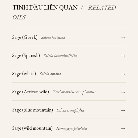
TINH DẦU LIÊN QUAN
/
RELATED
OILS
Sage (Greek)
Salvia fruticosa
→
Sage (Spanish)
Salvia lavandulifolia
→
Sage (white)
Salvia apiana
→
Sage (African wild)
Tarchonanthus camphoratus
→
Sage (blue mountain)
Salvia stenophylla
→
Sage (wild mountain)
Hemizygia petiolata
→