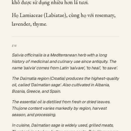
khô được sử dụng nhiều hơn lá tươi.
Họ Lamiaceae (Labiatae), cùng họ với rosemary,
lavender, thyme.
Salvia officinalis is a Mediterranean herb with a long
history of medicinal and culinary use since antiquity. The
name 'salvia' comes from Latin 'salvare', 'to heal', 'to save'.
The Dalmatia region (Croatia) produces the highest-quality
oil, called 'Dalmatian sage'. Also cultivated in Albania,
Bosnia, Greece, and Spain.
The essential oil is distilled from fresh or dried leaves.
Thujone content varies markedly by region, harvest
season, and processing.
In cuisine, Dalmatian sage is widely used, grilled meats,