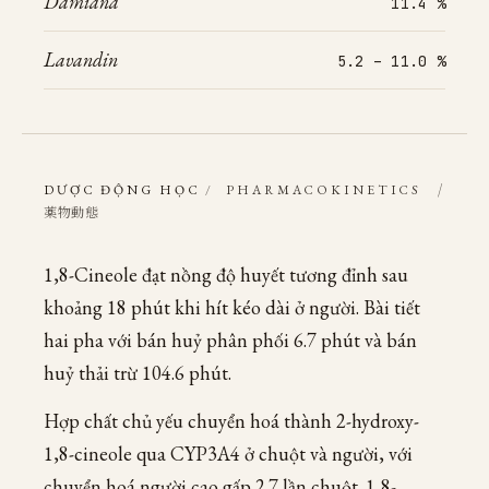
Damiana
11.4 %
Lavandin
5.2 – 11.0 %
/
DƯỢC ĐỘNG HỌC
/
PHARMACOKINETICS
薬物動態
1,8-Cineole đạt nồng độ huyết tương đỉnh sau
khoảng 18 phút khi hít kéo dài ở người. Bài tiết
hai pha với bán huỷ phân phối 6.7 phút và bán
huỷ thải trừ 104.6 phút.
Hợp chất chủ yếu chuyển hoá thành 2-hydroxy-
1,8-cineole qua CYP3A4 ở chuột và người, với
chuyển hoá người cao gấp 2.7 lần chuột. 1,8-