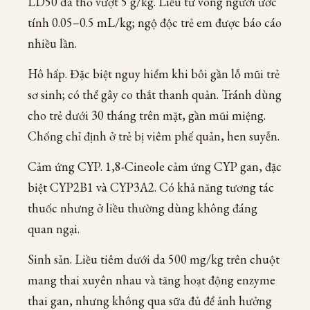
LD50 da thỏ vượt 5 g/kg. Liều tử vong người ước
tính 0.05–0.5 mL/kg; ngộ độc trẻ em được báo cáo
nhiều lần.
Hô hấp. Đặc biệt nguy hiểm khi bôi gần lỗ mũi trẻ
sơ sinh; có thể gây co thắt thanh quản. Tránh dùng
cho trẻ dưới 30 tháng trên mặt, gần mũi miệng.
Chống chỉ định ở trẻ bị viêm phế quản, hen suyễn.
Cảm ứng CYP. 1,8-Cineole cảm ứng CYP gan, đặc
biệt CYP2B1 và CYP3A2. Có khả năng tương tác
thuốc nhưng ở liều thường dùng không đáng
quan ngại.
Sinh sản. Liều tiêm dưới da 500 mg/kg trên chuột
mang thai xuyên nhau và tăng hoạt động enzyme
thai gan, nhưng không qua sữa đủ để ảnh hưởng