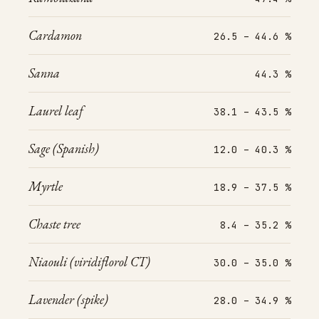
Cardamon
26.5 – 44.6 %
Sanna
44.3 %
Laurel leaf
38.1 – 43.5 %
Sage (Spanish)
12.0 – 40.3 %
Myrtle
18.9 – 37.5 %
Chaste tree
8.4 – 35.2 %
Niaouli (viridiflorol CT)
30.0 – 35.0 %
Lavender (spike)
28.0 – 34.9 %