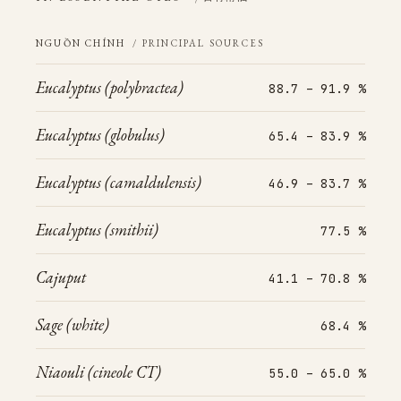
NGUỒN CHÍNH
/ PRINCIPAL SOURCES
Eucalyptus (polybractea)
88.7 – 91.9 %
Eucalyptus (globulus)
65.4 – 83.9 %
Eucalyptus (camaldulensis)
46.9 – 83.7 %
Eucalyptus (smithii)
77.5 %
Cajuput
41.1 – 70.8 %
Sage (white)
68.4 %
Niaouli (cineole CT)
55.0 – 65.0 %