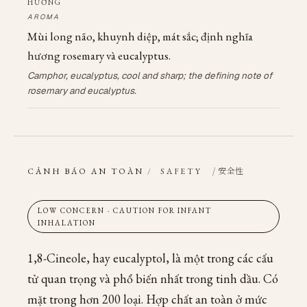
HƯƠNG
AROMA
Mùi long não, khuynh diệp, mát sắc; định nghĩa
hương rosemary và eucalyptus.
Camphor, eucalyptus, cool and sharp; the defining note of
rosemary and eucalyptus.
/ 安全性
CẢNH BÁO AN TOÀN
/
SAFETY
LOW CONCERN · CAUTION FOR INFANT
INHALATION
1,8-Cineole, hay eucalyptol, là một trong các cấu
tử quan trọng và phổ biến nhất trong tinh dầu. Có
mặt trong hơn 200 loại. Hợp chất an toàn ở mức