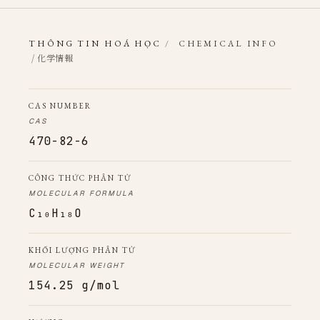
THÔNG TIN HOÁ HỌC
/
CHEMICAL INFO
/ 化学情報
CAS NUMBER
CAS
470-82-6
CÔNG THỨC PHÂN TỬ
MOLECULAR FORMULA
C₁₀H₁₈O
KHỐI LƯỢNG PHÂN TỬ
MOLECULAR WEIGHT
154.25 g/mol