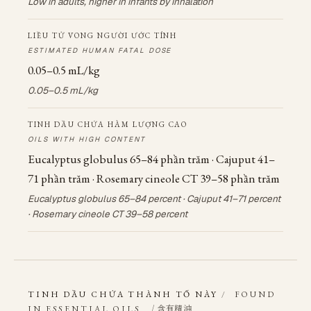
Low in adults, higher in infants by inhalation
LIỀU TỬ VONG NGƯỜI ƯỚC TÍNH
ESTIMATED HUMAN FATAL DOSE
0.05–0.5 mL/kg
0.05–0.5 mL/kg
TINH DẦU CHỨA HÀM LƯỢNG CAO
OILS WITH HIGH CONTENT
Eucalyptus globulus 65–84 phần trăm · Cajuput 41–
71 phần trăm · Rosemary cineole CT 39–58 phần trăm
Eucalyptus globulus 65–84 percent · Cajuput 41–71 percent
· Rosemary cineole CT 39–58 percent
TINH DẦU CHỨA THÀNH TỐ NÀY
/
FOUND
/ 含有精油
IN ESSENTIAL OILS