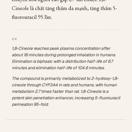
Cineole là chất tăng thấm da mạnh, tăng thấm 5-
fluorouracil 95 lần.
1,8-Cineole reaches peak plasma concentration after
about 18 minutes during prolonged inhalation in humans.
Elimination is biphasic with a distribution half-life of 6.7
minutes and elimination half-life of 104.6 minutes.
The compound is primarily metabolized to 2-hydroxy-1,8-
cineole through CYP3A4 in rats and humans, with human
metabolism 2.7 times faster than rat. 1,8-Cineole is a
potent skin penetration enhancer, increasing 5-fluorouracil
permeation 95-fold.