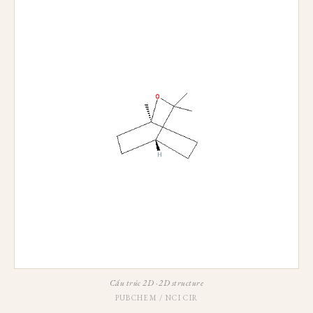
Cấu trúc 2D · 2D structure
PUBCHEM / NCI CIR