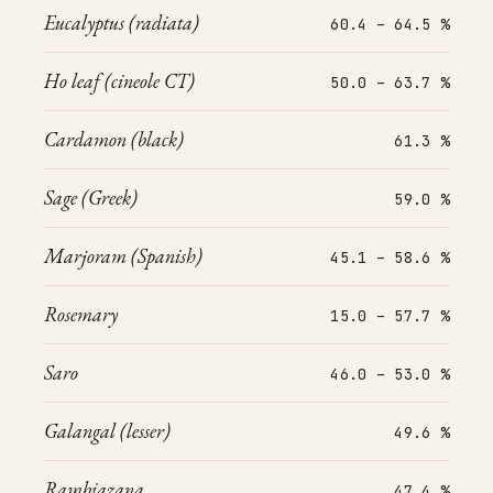
Eucalyptus (radiata)
60.4 – 64.5 %
Ho leaf (cineole CT)
50.0 – 63.7 %
Cardamon (black)
61.3 %
Sage (Greek)
59.0 %
Marjoram (Spanish)
45.1 – 58.6 %
Rosemary
15.0 – 57.7 %
Saro
46.0 – 53.0 %
Galangal (lesser)
49.6 %
Rambiazana
47.4 %