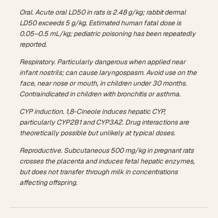
Oral. Acute oral LD50 in rats is 2.48 g/kg; rabbit dermal
LD50 exceeds 5 g/kg. Estimated human fatal dose is
0.05–0.5 mL/kg; pediatric poisoning has been repeatedly
reported.
Respiratory. Particularly dangerous when applied near
infant nostrils; can cause laryngospasm. Avoid use on the
face, near nose or mouth, in children under 30 months.
Contraindicated in children with bronchitis or asthma.
CYP induction. 1,8-Cineole induces hepatic CYP,
particularly CYP2B1 and CYP3A2. Drug interactions are
theoretically possible but unlikely at typical doses.
Reproductive. Subcutaneous 500 mg/kg in pregnant rats
crosses the placenta and induces fetal hepatic enzymes,
but does not transfer through milk in concentrations
affecting offspring.