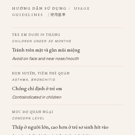
HƯỚNG DẪN SỬ DỤNG
/
USAGE
/ 使用基準
GUIDELINES
TRẺ EM DƯỚI 30 THÁNG
CHILDREN UNDER 30 MONTHS
Tránh trên mặt và gần mũi miệng
Avoid on face and near nose/mouth
HEN SUYỄN, VIÊM PHẾ QUẢN
ASTHMA, BRONCHITIS
Chống chỉ định ở trẻ em
Contraindicated in children
MỨC ĐỘ QUAN NGẠI
CONCERN LEVEL
Thấp ở người lớn, cao hơn ở trẻ sơ sinh hít vào