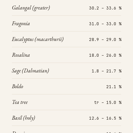
Galangal (greater)
30.2 – 33.6 %
Fragonia
31.0 – 33.0 %
Eucalyptus (macarthurii)
28.9 – 29.0 %
Rosalina
18.0 – 26.0 %
Sage (Dalmatian)
1.8 – 21.7 %
Boldo
21.1 %
Tea tree
tr – 15.0 %
Basil (holy)
12.6 – 16.5 %