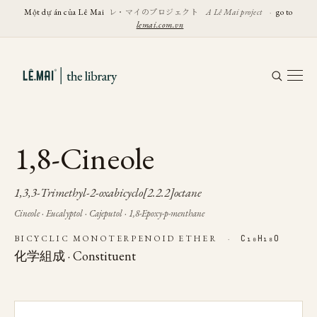
レ・マイのプロジェクト
Một dự án của Lê Mai
A Lê Mai project
·
go to
lemai.com.vn
1,8-Cineole
1,3,3-Trimethyl-2-oxabicyclo[2.2.2]octane
Cineole · Eucalyptol · Cajeputol · 1,8-Epoxy-p-menthane
BICYCLIC MONOTERPENOID ETHER
·
C₁₀H₁₈O
化学組成 · Constituent