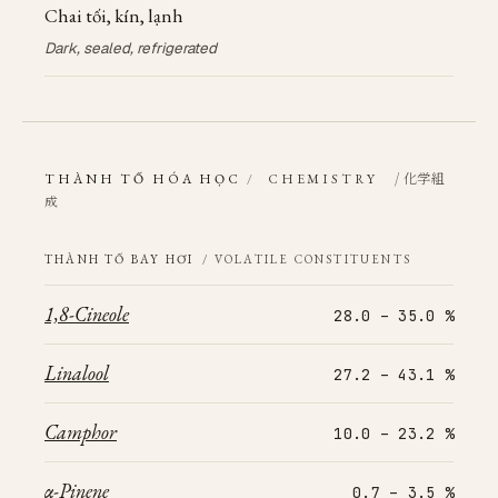
Chai tối, kín, lạnh
Dark, sealed, refrigerated
/ 化学組
THÀNH TỐ HÓA HỌC
/
CHEMISTRY
成
THÀNH TỐ BAY HƠI
/ VOLATILE CONSTITUENTS
1,8-Cineole
28.0 – 35.0 %
Linalool
27.2 – 43.1 %
Camphor
10.0 – 23.2 %
α-Pinene
0.7 – 3.5 %