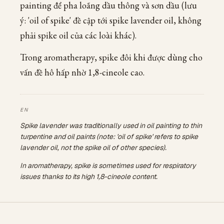
painting để pha loãng dầu thông và sơn dầu (lưu
ý: 'oil of spike' đề cập tới spike lavender oil, không
phải spike oil của các loài khác).
Trong aromatherapy, spike đôi khi được dùng cho
vấn đề hô hấp nhờ 1,8-cineole cao.
Spike lavender was traditionally used in oil painting to thin
turpentine and oil paints (note: 'oil of spike' refers to spike
lavender oil, not the spike oil of other species).
In aromatherapy, spike is sometimes used for respiratory
issues thanks to its high 1,8-cineole content.