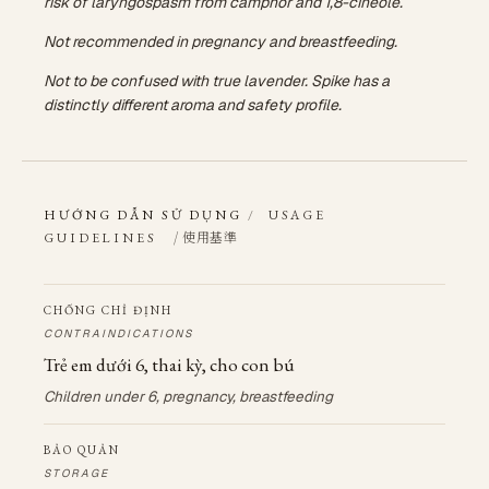
risk of laryngospasm from camphor and 1,8-cineole.
Not recommended in pregnancy and breastfeeding.
Not to be confused with true lavender. Spike has a
distinctly different aroma and safety profile.
HƯỚNG DẪN SỬ DỤNG
/
USAGE
/ 使用基準
GUIDELINES
CHỐNG CHỈ ĐỊNH
CONTRAINDICATIONS
Trẻ em dưới 6, thai kỳ, cho con bú
Children under 6, pregnancy, breastfeeding
BẢO QUẢN
STORAGE