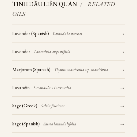
TINH DẦU LIÊN QUAN
/
RELATED
OILS
Lavender (Spanish)
Lavandula stoechas
→
Lavender
Lavandula angustifolia
→
Marjoram (Spanish)
Thymus mastichina ssp. mastichina
→
Lavandin
Lavandula x intermedia
→
Sage (Greek)
Salvia fruticosa
→
Sage (Spanish)
Salvia lavandulifolia
→