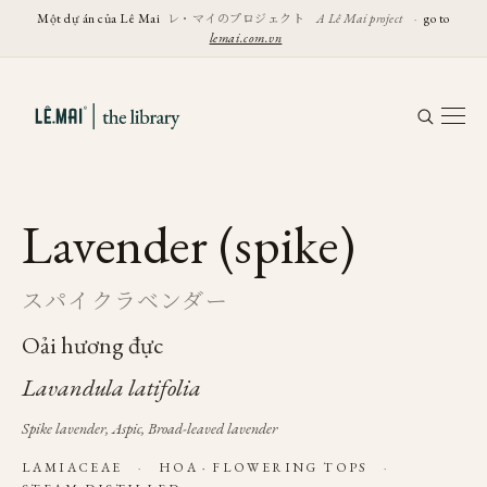
レ・マイのプロジェクト
Một dự án của Lê Mai
A Lê Mai project
·
go to
lemai.com.vn
Lavender (spike)
スパイクラベンダー
Oải hương đực
Lavandula latifolia
Spike lavender, Aspic, Broad-leaved lavender
LAMIACEAE
·
HOA · FLOWERING TOPS
·