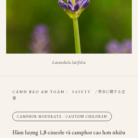
Lavandula latifolia
/ 安全に関する注
CẢNH BÁO AN TOÀN
/
SAFETY
意
CAMPHOR MODERATE · CAUTION CHILDREN
Hàm lượng 1,8-cineole và camphor cao hơn nhiều