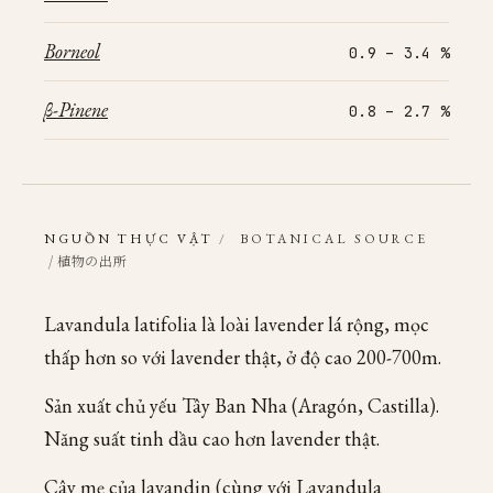
Borneol
0.9 – 3.4 %
β-Pinene
0.8 – 2.7 %
NGUỒN THỰC VẬT
/
BOTANICAL SOURCE
/ 植物の出所
Lavandula latifolia là loài lavender lá rộng, mọc
thấp hơn so với lavender thật, ở độ cao 200-700m.
Sản xuất chủ yếu Tây Ban Nha (Aragón, Castilla).
Năng suất tinh dầu cao hơn lavender thật.
Cây mẹ của lavandin (cùng với Lavandula