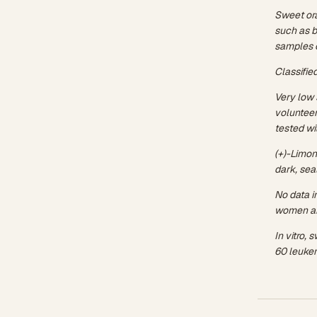
Sweet ora
such as b
samples o
Classifie
Very low s
volunteers
tested wi
(+)-Limon
dark, sea
No data i
women an
In vitro,
60 leukem