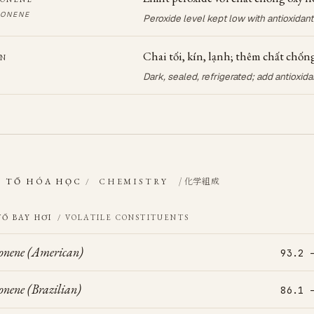
MONENE
Peroxide level kept low with antioxidant
Chai tối, kín, lạnh; thêm chất chốn
ẢN
Dark, sealed, refrigerated; add antioxida
/ 化学組成
 TỐ HÓA HỌC
/
CHEMISTRY
TỐ BAY HƠI
/ VOLATILE CONSTITUENTS
onene (American)
93.2 
nene (Brazilian)
86.1 