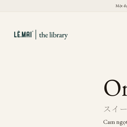
Một d
Or
スイ
Cam ngọ