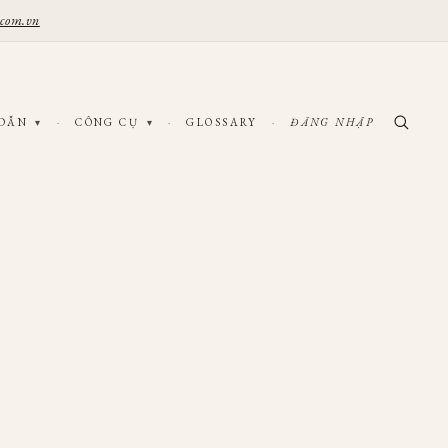
.com.vn
 DẪN
·
CÔNG CỤ
·
GLOSSARY
·
ĐĂNG NHẬP
▾
▾