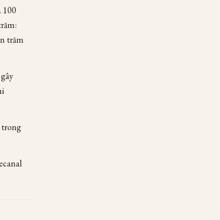
à 100
trăm:
ần trăm
 gây
hi
 trong
decanal