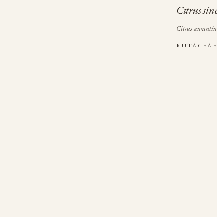
Citrus sin
Citrus aurantiu
RUTACEA