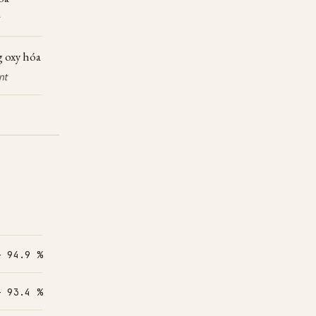
g oxy hóa
nt
– 94.9 %
– 93.4 %