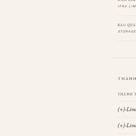
IFRA LI
BẢO QU
STORAGE
THÀNH
THÀNH 
(+)-Lim
(+)-Limo