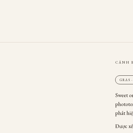
CẢNH 
GRAS 
Sweet or
phototo
phát hi
Được xế