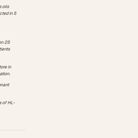
 oils
cted in 5
 on 25
tients
ore in
ation.
gnant
s of HL-