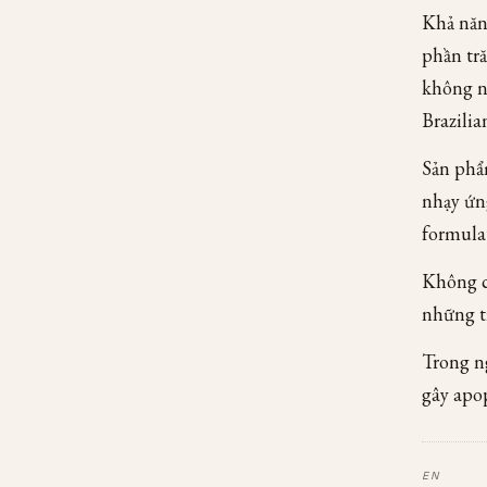
Khả năn
phần tr
không n
Brazilia
Sản phẩ
nhạy ứng
formula
Không c
những t
Trong ng
gây apo