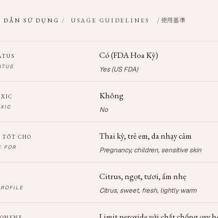
/ 使用基準
 DẪN SỬ DỤNG
/
USAGE GUIDELINES
Có (FDA Hoa Kỳ)
ATUS
ATUS
Yes (US FDA)
Không
OXIC
XIC
No
Thai kỳ, trẻ em, da nhạy cảm
 TỐT CHO
E FOR
Pregnancy, children, sensitive skin
Citrus, ngọt, tươi, ấm nhẹ
ROFILE
Citrus, sweet, fresh, lightly warm
Limit peroxide với chất chống oxy h
MONENE