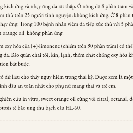
g kích ứng và nhạy ứng da rất thấp. Ở nồng độ 8 phần trăm v
ăm thử trên 25 người tình nguyện: không kích ứng. Ở 8 phần 
hạy ứng. Trong 100 bệnh nhân viêm da tiếp xúc thử với 5 ph
n orange oil: không phản ứng.
m oxy hóa của (+)-limonene (chiếm trên 90 phần trăm) có thể
 da. Bảo quản chai tối, kín, lạnh, thêm chất chống oxy hóa k
tion bắt buộc.
ó dữ liệu cho thấy nguy hiểm trong thai kỳ. Được xem là một
inh dầu an toàn nhất cho phụ nữ mang thai và trẻ em.
hiên cứu in vitro, sweet orange oil cùng với citral, octanal, 
ptosis tế bào ung thư bạch cầu HL-60.