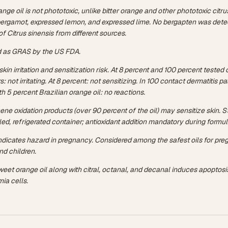
nge oil is not phototoxic, unlike bitter orange and other phototoxic citrus
ergamot, expressed lemon, and expressed lime. No bergapten was dete
f Citrus sinensis from different sources.
d as GRAS by the US FDA.
kin irritation and sensitization risk. At 8 percent and 100 percent tested
: not irritating. At 8 percent: not sensitizing. In 100 contact dermatitis pa
th 5 percent Brazilian orange oil: no reactions.
ene oxidation products (over 90 percent of the oil) may sensitize skin. St
led, refrigerated container; antioxidant addition mandatory during formul
ndicates hazard in pregnancy. Considered among the safest oils for pre
d children.
 sweet orange oil along with citral, octanal, and decanal induces apoptosi
ia cells.