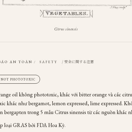
Citrus sinensis
/ 安全に関する注意
BÁO AN TOÀN
/
SAFETY
· NOT PHOTOTOXIC
ange oil không phototoxic, khác với bitter orange và các citr
xic khác như bergamot, lemon expressed, lime expressed. Kh
ện bergapten trong 5 mẫu Citrus sinensis từ các nguồn khác n
p loại GRAS bởi FDA Hoa Kỳ.