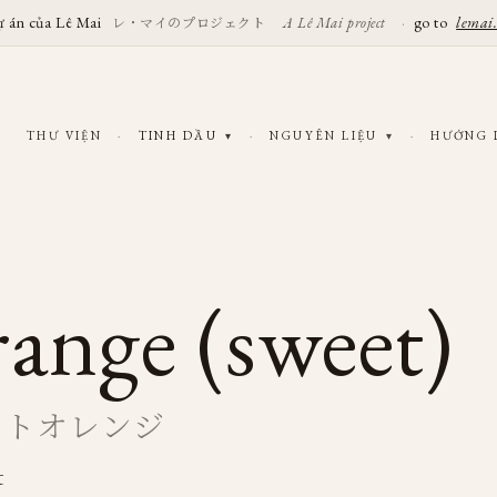
ự án của Lê Mai
レ・マイのプロジェクト
·
go to
lemai
A Lê Mai project
THƯ VIỆN
·
TINH DẦU
·
NGUYÊN LIỆU
·
HƯỚNG
▾
▾
ange (sweet)
ートオレンジ
t