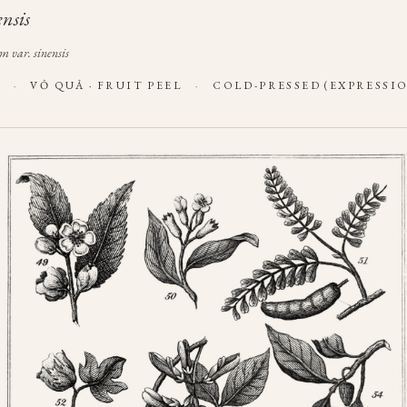
ensis
m var. sinensis
E
·
VỎ QUẢ · FRUIT PEEL
·
COLD-PRESSED (EXPRESSI