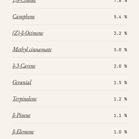
7.8 %
Camphene
5.4 %
(Z)-β-Ocimene
3.2 %
Methyl cinnamate
3.0 %
δ-3-Carene
2.0 %
Geranial
1.5 %
Terpinolene
1.2 %
β-Pinene
1.1 %
β-Elemene
1.0 %