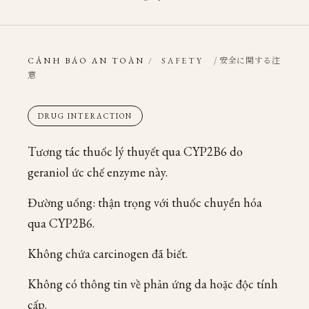
/ 安全に関する注
CẢNH BÁO AN TOÀN
/
SAFETY
意
DRUG INTERACTION
Tương tác thuốc lý thuyết qua CYP2B6 do
geraniol ức chế enzyme này.
Đường uống: thận trọng với thuốc chuyển hóa
qua CYP2B6.
Không chứa carcinogen đã biết.
Không có thông tin về phản ứng da hoặc độc tính
cấp.