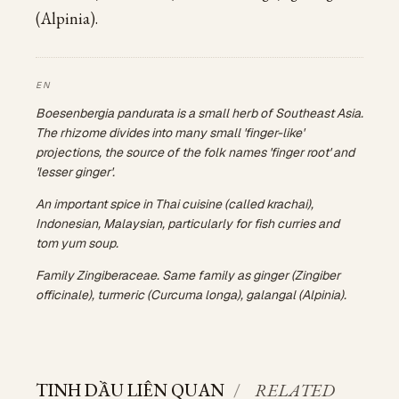
(Alpinia).
Boesenbergia pandurata is a small herb of Southeast Asia.
The rhizome divides into many small 'finger-like'
projections, the source of the folk names 'finger root' and
'lesser ginger'.
An important spice in Thai cuisine (called krachai),
Indonesian, Malaysian, particularly for fish curries and
tom yum soup.
Family Zingiberaceae. Same family as ginger (Zingiber
officinale), turmeric (Curcuma longa), galangal (Alpinia).
TINH DẦU LIÊN QUAN
/
RELATED