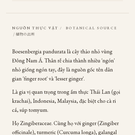
NGUỒN THỰC VẬT
/
BOTANICAL SOURCE
/ 植物の出所
Boesenbergia pandurata là cây thảo nhỏ vùng
Đông Nam Á. Thân rễ chia thành nhiều 'ngón'
nhỏ giống ngón tay, đây là nguồn gốc tên dân
gian 'finger root' và 'lesser ginger'.
Là gia vị quan trọng trong ẩm thực Thái Lan (gọi
krachai), Indonesia, Malaysia, đặc biệt cho cà ri
cá, súp tomyum.
Họ Zingiberaceae. Cùng họ với ginger (Zingiber
officinale), turmeric (Curcuma longa), galangal