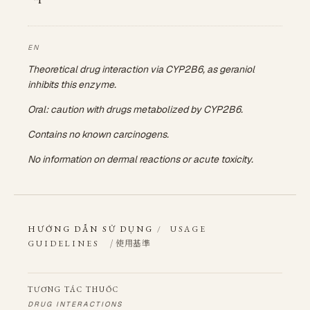
Theoretical drug interaction via CYP2B6, as geraniol
inhibits this enzyme.
Oral: caution with drugs metabolized by CYP2B6.
Contains no known carcinogens.
No information on dermal reactions or acute toxicity.
HƯỚNG DẪN SỬ DỤNG
/
USAGE
/ 使用基準
GUIDELINES
TƯƠNG TÁC THUỐC
DRUG INTERACTIONS