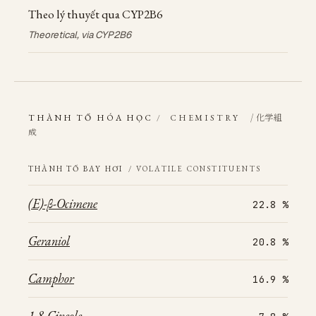
Theo lý thuyết qua CYP2B6
Theoretical, via CYP2B6
/ 化学組
THÀNH TỐ HÓA HỌC
/
CHEMISTRY
成
THÀNH TỐ BAY HƠI
/ VOLATILE CONSTITUENTS
(E)-β-Ocimene
22.8 %
Geraniol
20.8 %
Camphor
16.9 %
1,8-Cineole