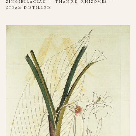
ZINGIBERACEAE
·
THÂN RỄ · RHIZOMES
·
STEAM-DISTILLED