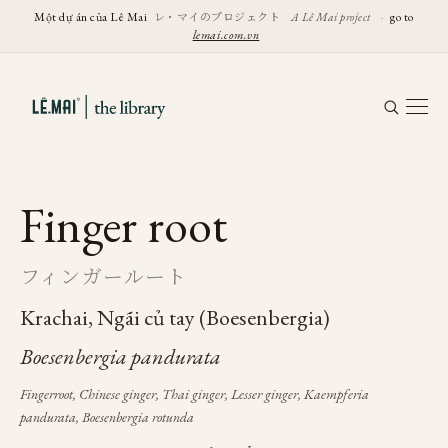
レ・マイのプロジェクト
Một dự án của Lê Mai
A Lê Mai project
·
go to
lemai.com.vn
Finger root
フィンガールート
Krachai, Ngãi củ tay (Boesenbergia)
Boesenbergia pandurata
Fingerroot, Chinese ginger, Thai ginger, Lesser ginger, Kaempferia
pandurata, Boesenbergia rotunda