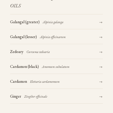
OILS
Galangal (greater)
Alpinia galanga
→
Galangal (lesser)
Alpinia officinarum
→
Zedoary
Curcuma zedoaria
→
Cardamon (black)
Amomum subulatum
→
Cardamon
Elettaria cardamomum
→
Ginger
Zingiber officinale
→