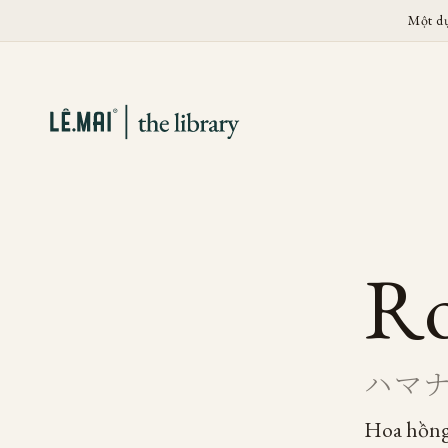
Một d
Ro
ハマ
Hoa hồn