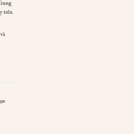
Trung
y trên
 và
rge