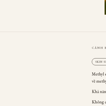
CẢNH 
SKIN 
Methyl e
về meth
Khả năn
Không c