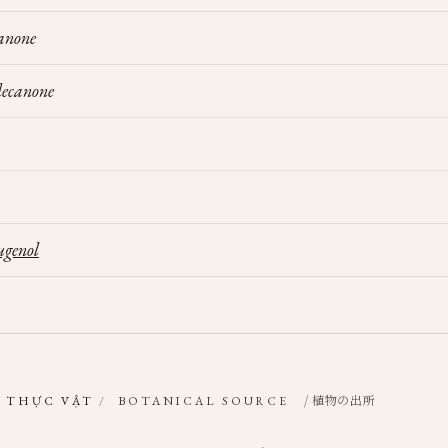
anone
decanone
ugenol
/ 植物の出所
 THỰC VẬT
/
BOTANICAL SOURCE