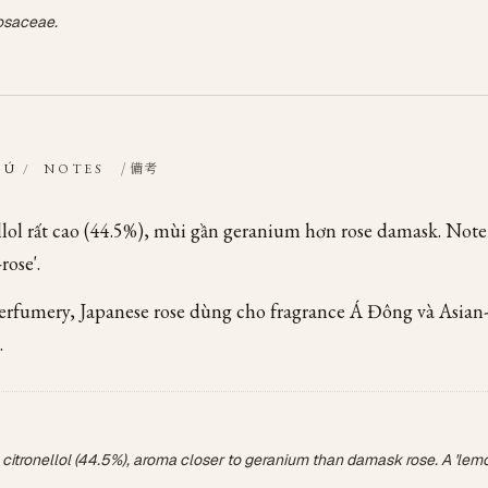
osaceae.
/ 備考
HÚ
/
NOTES
llol rất cao (44.5%), mùi gần geranium hơn rose damask. Note
rose'.
erfumery, Japanese rose dùng cho fragrance Á Đông và Asian
.
 citronellol (44.5%), aroma closer to geranium than damask rose. A 'lem