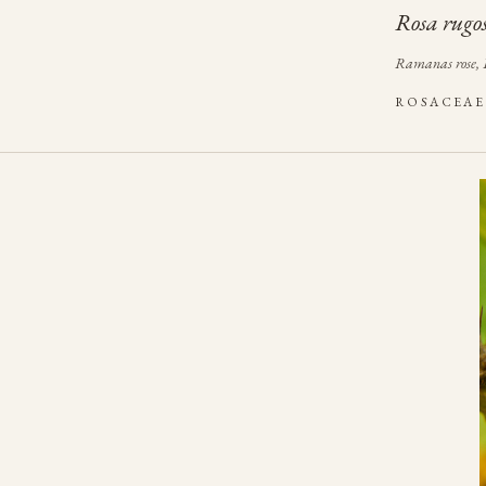
Rosa rugo
Ramanas rose, 
ROSACEA