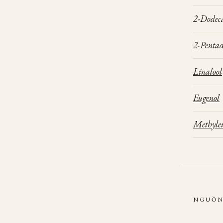
2-Dodec
2-Penta
Linalool
Eugenol
Methyle
NGUỒN