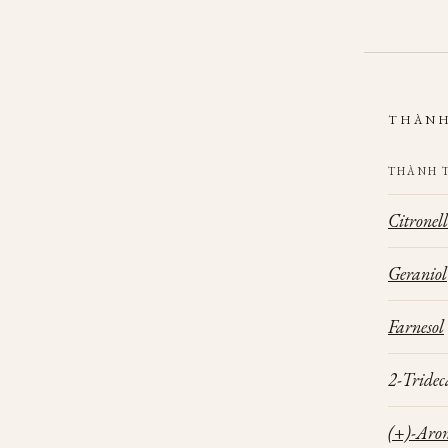
THÀNH
THÀNH 
Citronell
Geraniol
Farnesol
2-Tridec
(+)-Aro