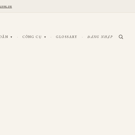
.com.vn
 DẪN
·
CÔNG CỤ
·
GLOSSARY
·
ĐĂNG NHẬP
▾
▾