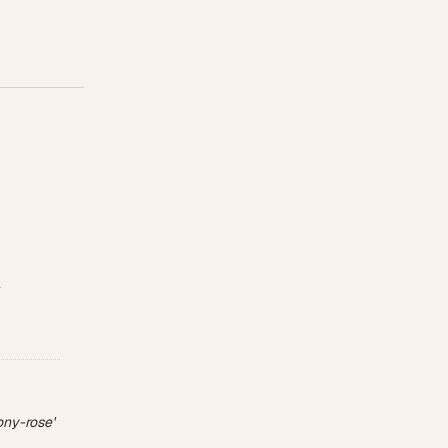
-
ony-rose'