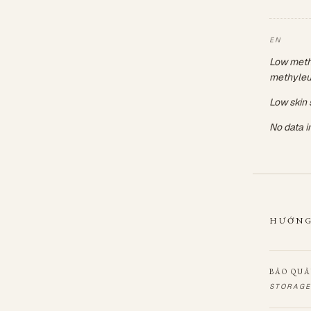
Low methy
methyleu
Low skin s
No data i
HƯỚNG
BẢO QU
STORAGE