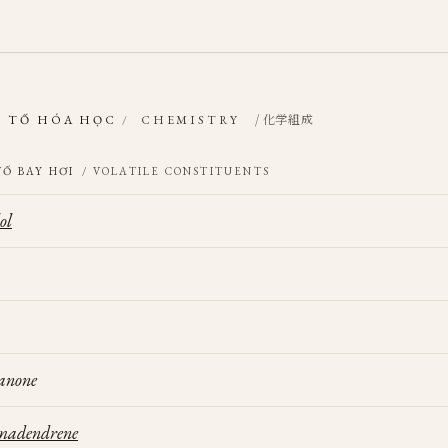
/ 化学組成
 TỐ HÓA HỌC
/
CHEMISTRY
TỐ BAY HƠI
/ VOLATILE CONSTITUENTS
ol
anone
madendrene