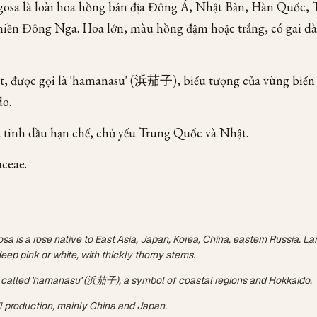
gosa là loài hoa hồng bản địa Đông Á, Nhật Bản, Hàn Quốc, 
iền Đông Nga. Hoa lớn, màu hồng đậm hoặc trắng, có gai dà
t, được gọi là 'hamanasu' (浜茄子), biểu tượng của vùng biển
o.
t tinh dầu hạn chế, chủ yếu Trung Quốc và Nhật.
ceae.
sa is a rose native to East Asia, Japan, Korea, China, eastern Russia. La
deep pink or white, with thickly thorny stems.
 called 'hamanasu' (浜茄子), a symbol of coastal regions and Hokkaido.
il production, mainly China and Japan.