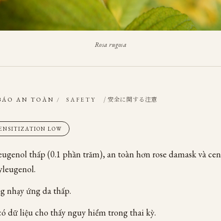
Rosa rugosa
/ 安全に関する注意
BÁO AN TOÀN
/
SAFETY
SENSITIZATION LOW
ugenol thấp (0.1 phần trăm), an toàn hơn rose damask và cent
yleugenol.
g nhạy ứng da thấp.
ó dữ liệu cho thấy nguy hiểm trong thai kỳ.