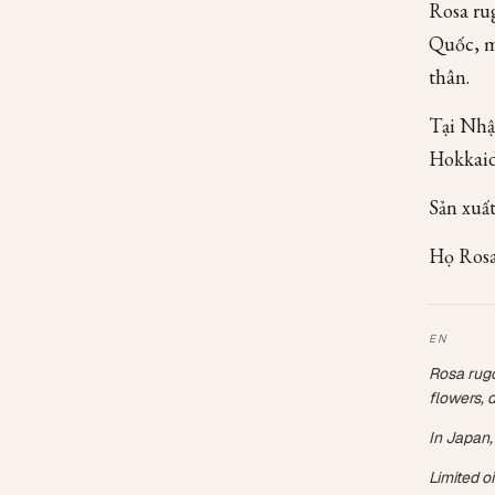
Rosa ru
Quốc, m
thân.
Tại Nhậ
Hokkaid
Sản xuấ
Họ Rosa
Rosa rugo
flowers, 
In Japan,
Limited o