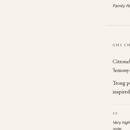
Family R
GHI C
Citrone
'lemony-
Trong p
inspired
Very high
note.