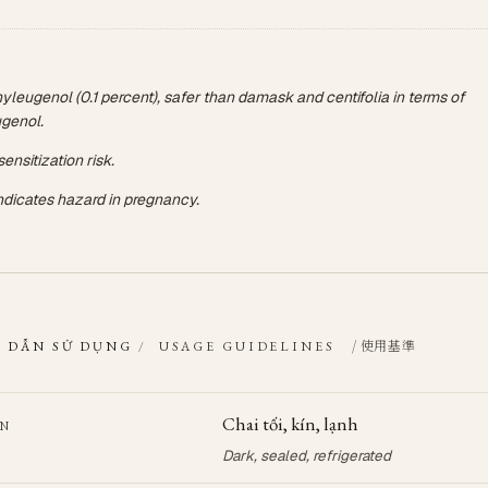
leugenol (0.1 percent), safer than damask and centifolia in terms of
genol.
ensitization risk.
ndicates hazard in pregnancy.
/ 使用基準
 DẪN SỬ DỤNG
/
USAGE GUIDELINES
Chai tối, kín, lạnh
ẢN
Dark, sealed, refrigerated