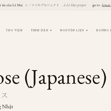
ự án của Lê Mai
レ・マイのプロジェクト
·
go to
lemai
A Lê Mai project
THƯ VIỆN
·
TINH DẦU
·
NGUYÊN LIỆU
·
HƯỚNG
▾
▾
se (Japanese)
ナス
g Nhật