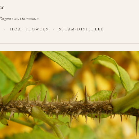
sa
Rugosa rose, Hamanasu
E
·
HOA · FLOWERS
·
STEAM-DISTILLED