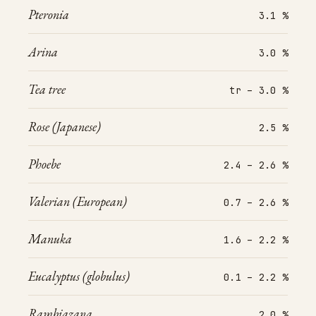
Pteronia
3.1 %
Arina
3.0 %
Tea tree
tr – 3.0 %
Rose (Japanese)
2.5 %
Phoebe
2.4 – 2.6 %
Valerian (European)
0.7 – 2.6 %
Manuka
1.6 – 2.2 %
Eucalyptus (globulus)
0.1 – 2.2 %
Rambiazana
2.0 %