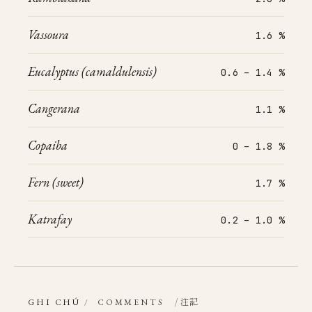
Vassoura
1.6 %
Eucalyptus (camaldulensis)
0.6 – 1.4 %
Cangerana
1.1 %
Copaiba
0 – 1.8 %
Fern (sweet)
1.7 %
Katrafay
0.2 – 1.0 %
/ 注記
GHI CHÚ
/
COMMENTS