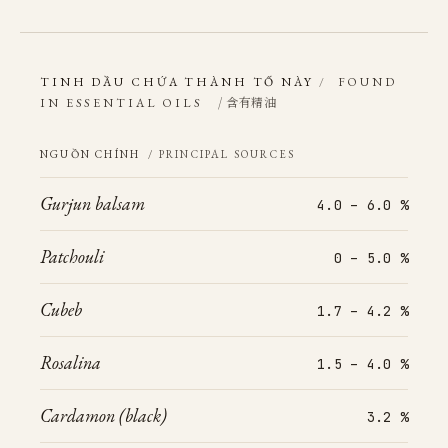
TINH DẦU CHỨA THÀNH TỐ NÀY
/
FOUND
/ 含有精油
IN ESSENTIAL OILS
NGUỒN CHÍNH
/ PRINCIPAL SOURCES
Gurjun balsam
4.0 – 6.0 %
Patchouli
0 – 5.0 %
Cubeb
1.7 – 4.2 %
Rosalina
1.5 – 4.0 %
Cardamon (black)
3.2 %