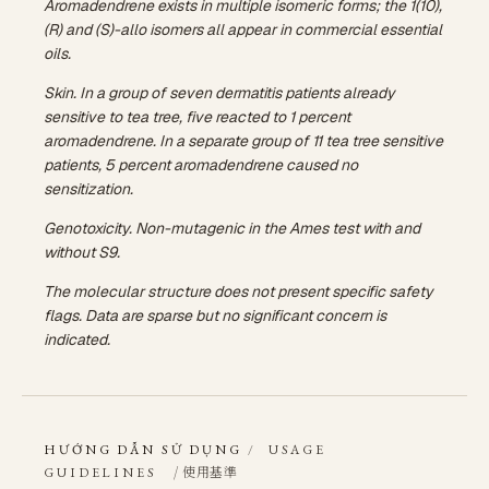
Aromadendrene exists in multiple isomeric forms; the 1(10),
(R) and (S)-allo isomers all appear in commercial essential
oils.
Skin. In a group of seven dermatitis patients already
sensitive to tea tree, five reacted to 1 percent
aromadendrene. In a separate group of 11 tea tree sensitive
patients, 5 percent aromadendrene caused no
sensitization.
Genotoxicity. Non-mutagenic in the Ames test with and
without S9.
The molecular structure does not present specific safety
flags. Data are sparse but no significant concern is
indicated.
HƯỚNG DẪN SỬ DỤNG
/
USAGE
/ 使用基準
GUIDELINES