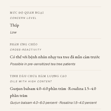
MỨC ĐỘ QUAN NGẠI
CONCERN LEVEL
Thấp
Low
PHẢN ỨNG CHÉO
CROSS-REACTIVITY
Có thể với bệnh nhân nhạy tea tree đã mẫn cảm trước
Possible in pre-sensitized tea tree patients
TINH DẦU CHỨA HÀM LƯỢNG CAO
OILS WITH HIGH CONTENT
Gurjun balsam 4.0–6.0 phần trăm · Rosalina 1.5–4.0
phần trăm
Gurjun balsam 4.0–6.0 percent · Rosalina 1.5–4.0 percent