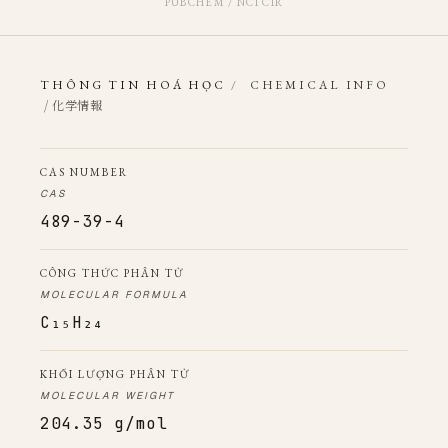
PUBCHEM / NCI CIR
THÔNG TIN HOÁ HỌC
/
CHEMICAL INFO
/ 化学情報
CAS NUMBER
CAS
489-39-4
CÔNG THỨC PHÂN TỬ
MOLECULAR FORMULA
C₁₅H₂₄
KHỐI LƯỢNG PHÂN TỬ
MOLECULAR WEIGHT
204.35 g/mol