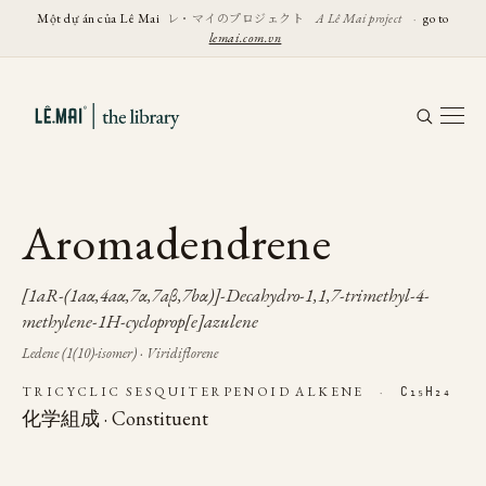
レ・マイのプロジェクト
Một dự án của Lê Mai
A Lê Mai project
·
go to
lemai.com.vn
Aromadendrene
[1aR-(1aα,4aα,7α,7aβ,7bα)]-Decahydro-1,1,7-trimethyl-4-
methylene-1H-cycloprop[e]azulene
Ledene (1(10)-isomer) · Viridiflorene
TRICYCLIC SESQUITERPENOID ALKENE
·
C₁₅H₂₄
化学組成 · Constituent