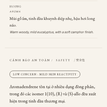
HƯƠNG
AROMA
Mùi gỗ ấm, tinh dầu khuynh diệp nhẹ, hậu hơi long
não.
Warm woody, mild eucalyptus, with a soft camphor finish.
/ 安全性
CẢNH BÁO AN TOÀN
/
SAFETY
LOW CONCERN · MILD SKIN REACTIVITY
Aromadendrene tồn tại ở nhiều dạng đồng phân,
trong đó các isomer 1(10), (R) và (S)-allo đều xuất
hiện trong tinh dầu thương mại.