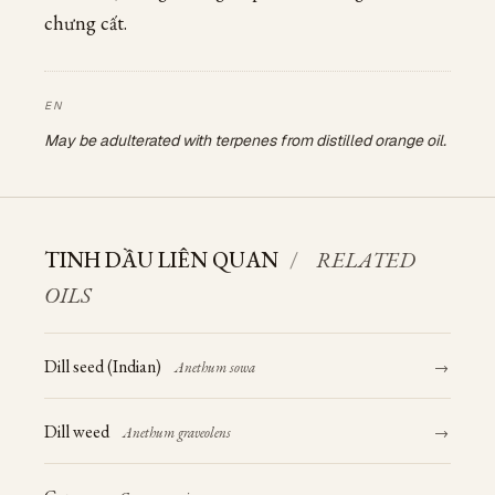
chưng cất.
May be adulterated with terpenes from distilled orange oil.
TINH DẦU LIÊN QUAN
/
RELATED
OILS
Dill seed (Indian)
Anethum sowa
→
Dill weed
Anethum graveolens
→