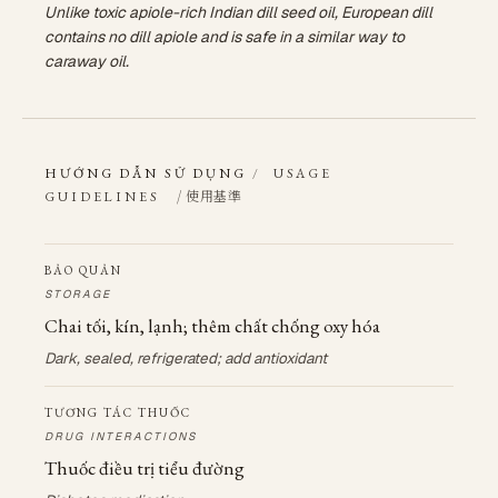
Unlike toxic apiole-rich Indian dill seed oil, European dill
contains no dill apiole and is safe in a similar way to
caraway oil.
HƯỚNG DẪN SỬ DỤNG
/
USAGE
/ 使用基準
GUIDELINES
BẢO QUẢN
STORAGE
Chai tối, kín, lạnh; thêm chất chống oxy hóa
Dark, sealed, refrigerated; add antioxidant
TƯƠNG TÁC THUỐC
DRUG INTERACTIONS
Thuốc điều trị tiểu đường