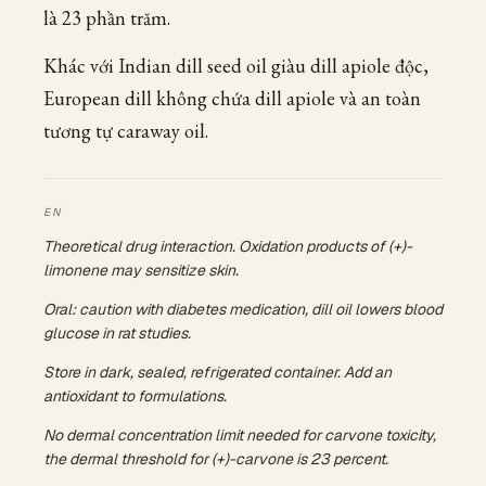
là 23 phần trăm.
Khác với Indian dill seed oil giàu dill apiole độc,
European dill không chứa dill apiole và an toàn
tương tự caraway oil.
Theoretical drug interaction. Oxidation products of (+)-
limonene may sensitize skin.
Oral: caution with diabetes medication, dill oil lowers blood
glucose in rat studies.
Store in dark, sealed, refrigerated container. Add an
antioxidant to formulations.
No dermal concentration limit needed for carvone toxicity,
the dermal threshold for (+)-carvone is 23 percent.