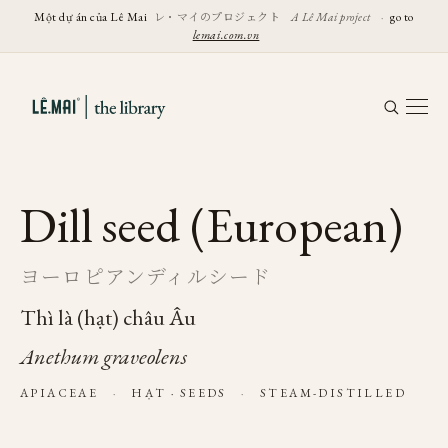
レ・マイのプロジェクト
Một dự án của Lê Mai
A Lê Mai project
·
go to
lemai.com.vn
Dill seed (European)
ヨーロピアンディルシード
Thì là (hạt) châu Âu
Anethum graveolens
APIACEAE
·
HẠT · SEEDS
·
STEAM-DISTILLED