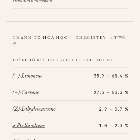
Diabetes medication
/ 化学組
THÀNH TỐ HÓA HỌC
/
CHEMISTRY
成
THÀNH TỐ BAY HƠI
/ VOLATILE CONSTITUENTS
(+)-Limonene
35.9 – 68.4 %
(+)-Carvone
27.3 – 53.3 %
(Z)-Dihydrocarvone
2.9 – 3.7 %
α-Phellandrene
1.0 – 2.3 %