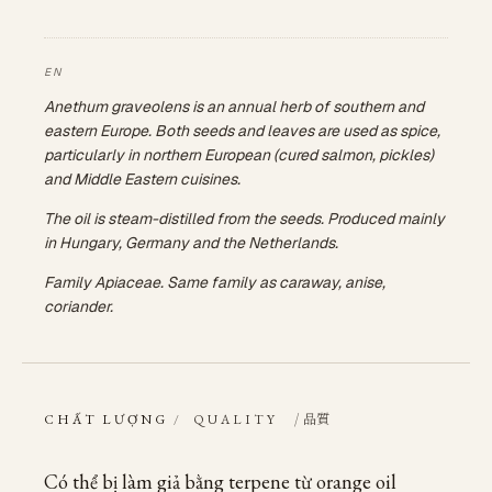
Anethum graveolens is an annual herb of southern and
eastern Europe. Both seeds and leaves are used as spice,
particularly in northern European (cured salmon, pickles)
and Middle Eastern cuisines.
The oil is steam-distilled from the seeds. Produced mainly
in Hungary, Germany and the Netherlands.
Family Apiaceae. Same family as caraway, anise,
coriander.
/ 品質
CHẤT LƯỢNG
/
QUALITY
Có thể bị làm giả bằng terpene từ orange oil