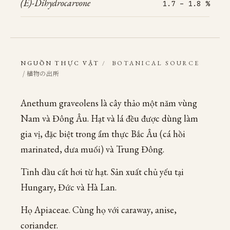
(E)-Dihydrocarvone
1.7 – 1.8 %
NGUỒN THỰC VẬT
/
BOTANICAL SOURCE
/ 植物の出所
Anethum graveolens là cây thảo một năm vùng
Nam và Đông Âu. Hạt và lá đều được dùng làm
gia vị, đặc biệt trong ẩm thực Bắc Âu (cá hồi
marinated, dưa muối) và Trung Đông.
Tinh dầu cất hơi từ hạt. Sản xuất chủ yếu tại
Hungary, Đức và Hà Lan.
Họ Apiaceae. Cùng họ với caraway, anise,
coriander.