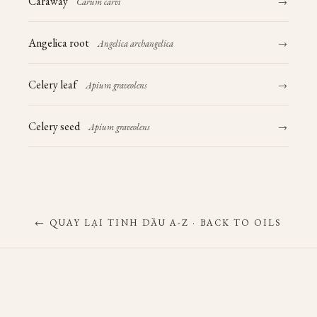
Caraway
Carum carvi
→
Angelica root
Angelica archangelica
→
Celery leaf
Apium graveolens
→
Celery seed
Apium graveolens
→
← QUAY LẠI TINH DẦU A-Z · BACK TO OILS