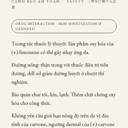
/ 安全に関する注
CẢNH BÁO AN TOÀN
/
SAFETY
意
DRUG INTERACTION · SKIN SENSITIZATION IF
OXIDIZED
Tương tác thuốc lý thuyết. Sản phẩm oxy hóa của
(+)-limonene có thể gây nhạy ứng da.
Đường uống: thận trọng với thuốc điều trị tiểu
đường, dill oil giảm đường huyết ở chuột thí
nghiệm.
Bảo quản chai tối, kín, lạnh. Thêm chất chống oxy
hóa cho công thức.
Không yêu cầu giới hạn nồng độ trên da về độc
tính của carvone, ngưỡng dermal của (+)-carvone