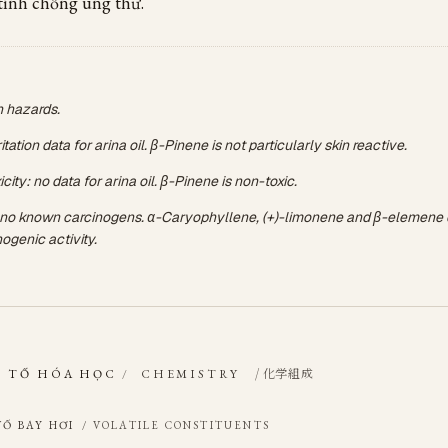
 tính chống ung thư.
 hazards.
ritation data for arina oil. β-Pinene is not particularly skin reactive.
city: no data for arina oil. β-Pinene is non-toxic.
 no known carcinogens. α-Caryophyllene, (+)-limonene and β-elemene 
nogenic activity.
/ 化学組成
 TỐ HÓA HỌC
/
CHEMISTRY
TỐ BAY HƠI
/ VOLATILE CONSTITUENTS