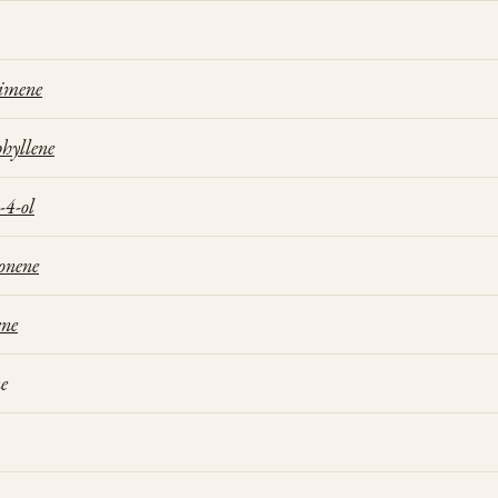
cimene
hyllene
-4-ol
onene
ene
ne