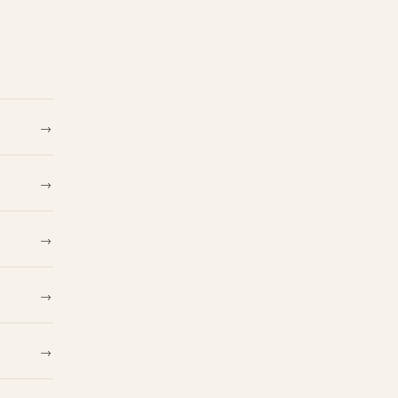
→
→
→
→
→