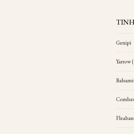
TINH
Genipi
Yarrow 
Balsami
Combava
Fleaban