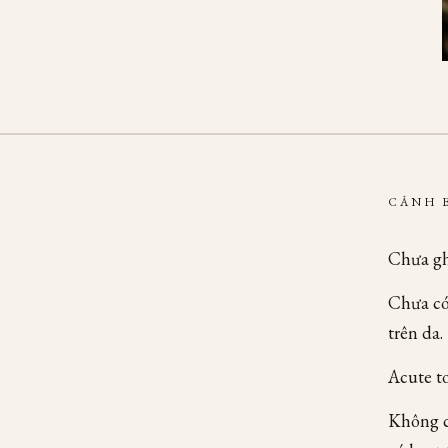
CẢNH 
Chưa gh
Chưa có 
trên da.
Acute to
Không c