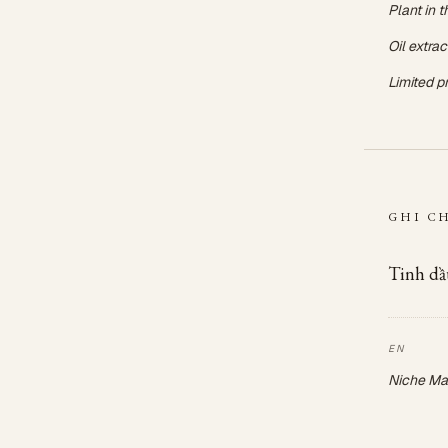
Plant in 
Oil extra
Limited p
GHI C
Tinh dầu
Niche Mad