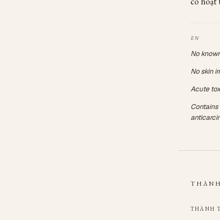
có hoạt
No known
No skin ir
Acute toxi
Contains
anticarci
THÀNH
THÀNH 