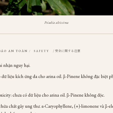
Psiadia altissima
/ 安全に関する注意
BÁO AN TOÀN
/
SAFETY
i nhận nguy hại.
dữ liệu kích ứng da cho arina oil. β-Pinene không đặc biệt 
xicity: chưa có dữ liệu cho arina oil. β-Pinene không độc.
hứa chất gây ung thư. α-Caryophyllene, (+)-limonene và β-e