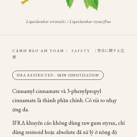
Liquidambar orientalis / Liquidambar styraciflua
/ 安全に関する注
CẢNH BÁO AN TOÀN
/
SAFETY
意
IFRA RESTRICTED · SKIN SENSITIZATION
Cinnamyl cinnamate và 3-phenylpropyl
cinnamate là thành phần chính. Có rủi ro nhạy
ứng da.
IFRA khuyến cáo không dùng raw gum styrax, chỉ
dùng resinoid hoặc absolute đã xử lý ở nồng độ