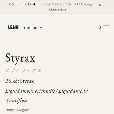
レ・マイのプロジェクト
Một dự án của Lê Mai
A Lê Mai project
·
go to
lemai.com.vn
Styrax
スティラックス
Bồ kết Styrax
Liquidambar orientalis / Liquidambar
styraciflua
Storax, Sweetgum