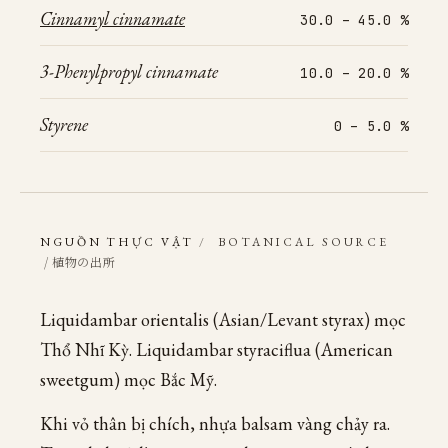
Cinnamyl cinnamate
30.0 – 45.0 %
3-Phenylpropyl cinnamate
10.0 – 20.0 %
Styrene
0 – 5.0 %
NGUỒN THỰC VẬT
/
BOTANICAL SOURCE
/ 植物の出所
Liquidambar orientalis (Asian/Levant styrax) mọc
Thổ Nhĩ Kỳ. Liquidambar styraciflua (American
sweetgum) mọc Bắc Mỹ.
Khi vỏ thân bị chích, nhựa balsam vàng chảy ra.