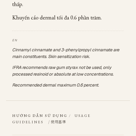
thấp.
Khuyến cáo dermal tối đa 0.6 phần trăm.
Cinnamyl cinnamate and 3-phenylpropyl cinnamate are
main constituents. Skin sensitization risk.
IFRA recommends raw gum styrax not be used, only
processed resinoid or absolute at low concentrations.
Recommended dermal maximum 0.6 percent.
HƯỚNG DẪN SỬ DỤNG
/
USAGE
/ 使用基準
GUIDELINES