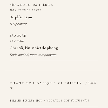
NỒNG ĐỘ TỐI ĐA TRÊN DA
MAX DERMAL LEVEL
0.6 phần trăm
0.6 percent
BẢO QUẢN
STORAGE
Chai tối, kín, nhiệt độ phòng
Dark, sealed, room temperature
/ 化学組
THÀNH TỐ HÓA HỌC
/
CHEMISTRY
成
THÀNH TỐ BAY HƠI
/ VOLATILE CONSTITUENTS