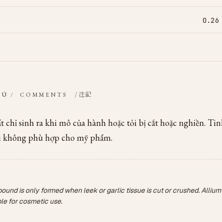
0.26
/ 注記
HÚ
/
COMMENTS
 chỉ sinh ra khi mô của hành hoặc tỏi bị cắt hoặc nghiền. Ti
i không phù hợp cho mỹ phẩm.
und is only formed when leek or garlic tissue is cut or crushed. Allium 
ble for cosmetic use.