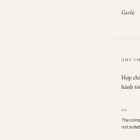
Garlic
GHI C
Hợp chất
hành tỏ
The compo
not suita