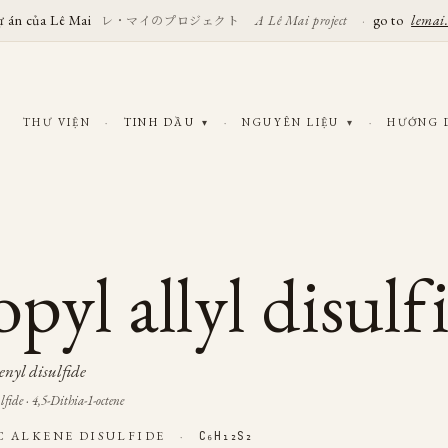
ự án của Lê Mai
レ・マイのプロジェクト
·
go to
lemai
A Lê Mai project
THƯ VIỆN
·
TINH DẦU
·
NGUYÊN LIỆU
·
HƯỚNG
▾
▾
pyl allyl disulf
enyl disulfide
lfide · 4,5-Dithia-1-octene
C ALKENE DISULFIDE
·
C₆H₁₂S₂