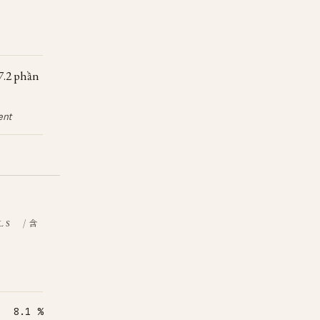
 7.2 phần
ent
/ 含
LS
8.1 %