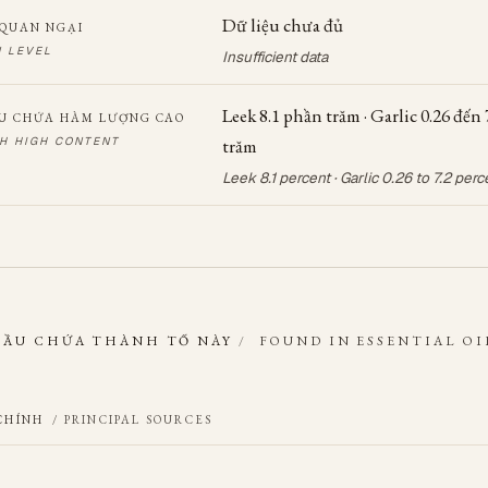
Dữ liệu chưa đủ
QUAN NGẠI
 LEVEL
Insufficient data
Leek 8.1 phần trăm · Garlic 0.26 đến
U CHỨA HÀM LƯỢNG CAO
TH HIGH CONTENT
trăm
Leek 8.1 percent · Garlic 0.26 to 7.2 perc
DẦU CHỨA THÀNH TỐ NÀY
/
FOUND IN ESSENTIAL OI
CHÍNH
/ PRINCIPAL SOURCES