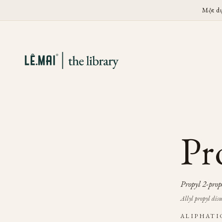
Một d
Pro
Propyl 2-prop
Allyl propyl disu
ALIPHATI