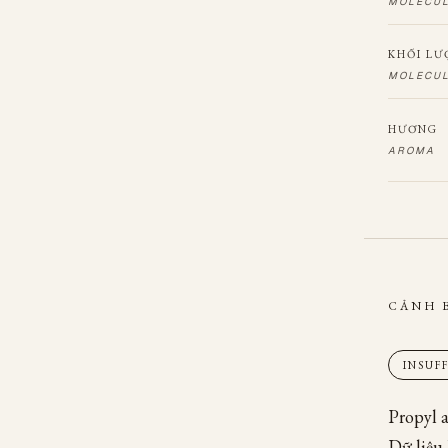
MOLECU
KHỐI LƯ
MOLECUL
HƯƠNG
AROMA
CẢNH 
INSUF
Propyl a
Dữ liệu 