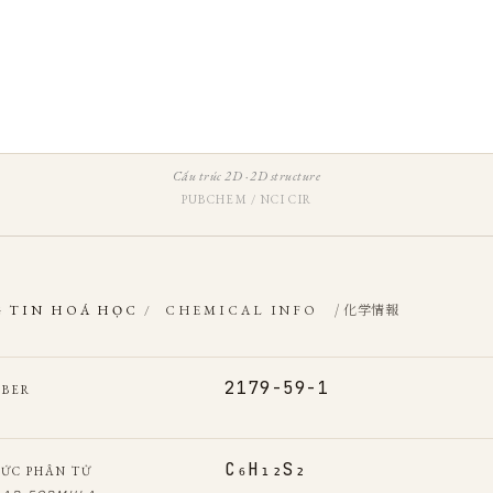
Cấu trúc 2D · 2D structure
PUBCHEM / NCI CIR
/ 化学情報
 TIN HOÁ HỌC
/
CHEMICAL INFO
2179-59-1
MBER
C₆H₁₂S₂
ỨC PHÂN TỬ