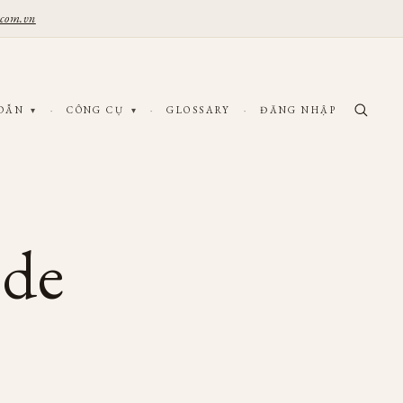
.com.vn
 DẪN
·
CÔNG CỤ
·
GLOSSARY
·
ĐĂNG NHẬP
▾
▾
ide