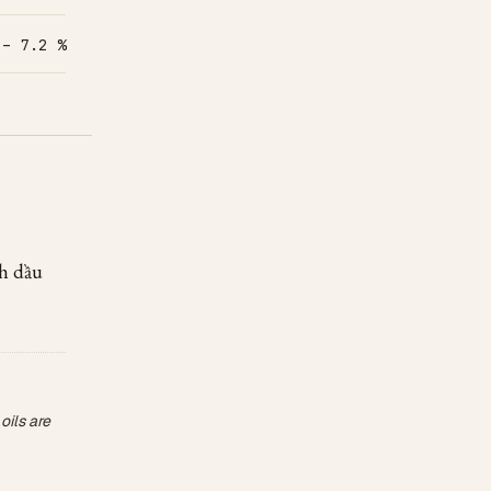
 – 7.2 %
nh dầu
oils are