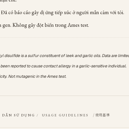
 Đã có báo cáo gây dị ứng tiếp xúc ở người mẫn cảm với tỏi.
n gen. Không gây đột biến trong Ames test.
yl disulfide is a sulfur constituent of leek and garlic oils. Data are limite
 been reported to cause contact allergy in a garlic-sensitive individual.
ity. Not mutagenic in the Ames test.
/ 使用基準
 DẪN SỬ DỤNG
/
USAGE GUIDELINES