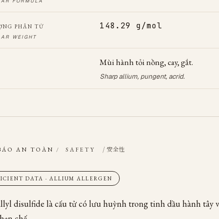
LAR FORMULA
148.29 g/mol
ỢNG PHÂN TỬ
AR WEIGHT
Mùi hành tỏi nồng, cay, gắt.
Sharp allium, pungent, acrid.
/ 安全性
BÁO AN TOÀN
/
SAFETY
FICIENT DATA · ALLIUM ALLERGEN
llyl disulfide là cấu tử có lưu huỳnh trong tinh dầu hành tây v
hạn chế.