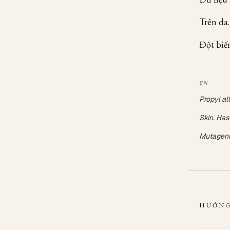
Trên da.
Đột biế
Propyl all
Skin. Has
Mutagenic
HƯỚNG