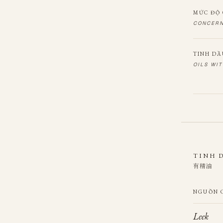
MỨC ĐỘ 
CONCERN
TINH DẦ
OILS WI
TINH 
有精油
NGUỒN 
Leek