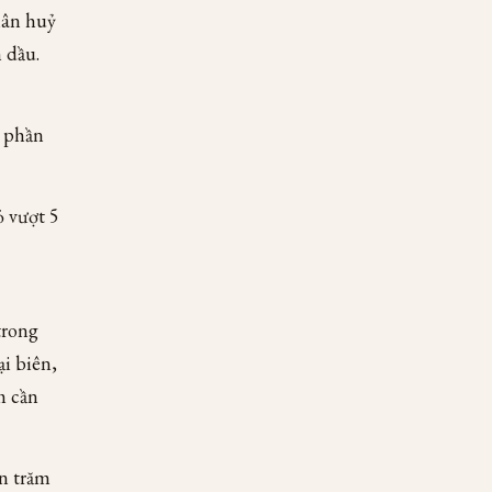
hân huỷ
 dầu.
0 phần
ỏ vượt 5
trong
i biên,
m cần
ần trăm