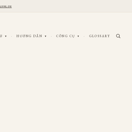
.com.vn
ỆU
·
HƯỚNG DẪN
·
CÔNG CỤ
·
GLOSSARY
▾
▾
▾