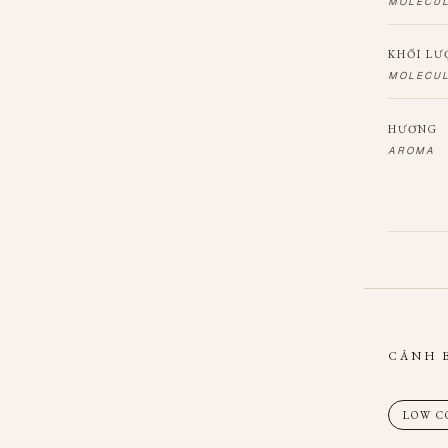
MOLECU
KHỐI LƯ
MOLECUL
HƯƠNG
AROMA
CẢNH 
LOW C