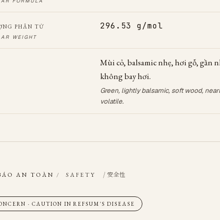
LAR FORMULA
296.53 g/mol
ỢNG PHÂN TỬ
AR WEIGHT
Mùi cỏ, balsamic nhẹ, hơi gỗ, gần 
không bay hơi.
Green, lightly balsamic, soft wood, near
volatile.
/ 安全性
BÁO AN TOÀN
/
SAFETY
ONCERN · CAUTION IN REFSUM'S DISEASE