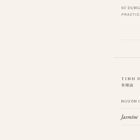
SỬ DỤNG
PRACTIC
TINH 
有精油
NGUỒN 
Jasmine