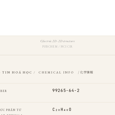
Cấu trúc 2D · 2D structure
PUBCHEM / NCI CIR
/ 化学情報
 TIN HOÁ HỌC
/
CHEMICAL INFO
99265-64-2
MBER
C₂₀H₄₀O
ỨC PHÂN TỬ