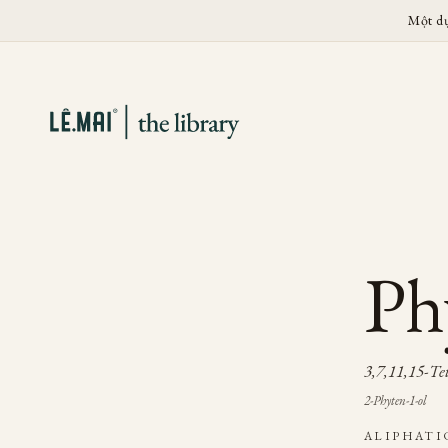
Một d
Ph
3,7,11,15-Te
2-Phyten-1-ol
ALIPHATI