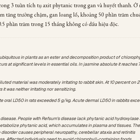
rong 3 tuần tích tụ axit phytanic trong gan và huyết thanh. Ở
ăm tăng trưởng chậm, gan loang lổ, khoảng 50 phần trăm chuộ
.5 phần trăm trong 15 tháng không có dấu hiệu độc.
 ubiquitous in plants as an ester and decomposition product of chlorophy
urs at significant levels in essential oils. In jasmine absolute it reaches 7
luted material was moderately irritating to rabbit skin. At 10 percent on 
 it was neither irritating nor sensitizing.
te oral LD50 in rats exceeded 5 g/kg. Acute dermal LD50 in rabbits exc
disease. People with Refsum's disease lack phytanic acid hydroxylase
tabolize phytanic acid, which accumulates in plasma and tissues. The
 disorder causes peripheral neuropathy, cerebellar ataxia and retinitis
a. Affected individuals need to avoid chlorophyll-containing foods.