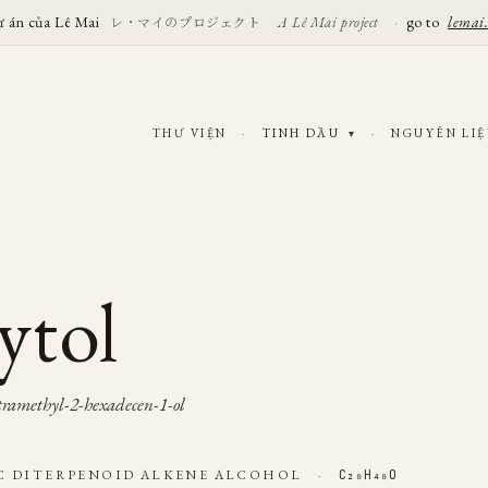
ự án của Lê Mai
レ・マイのプロジェクト
·
go to
lemai
A Lê Mai project
THƯ VIỆN
·
TINH DẦU
·
NGUYÊN LI
▾
ytol
tramethyl-2-hexadecen-1-ol
C DITERPENOID ALKENE ALCOHOL
·
C₂₀H₄₀O