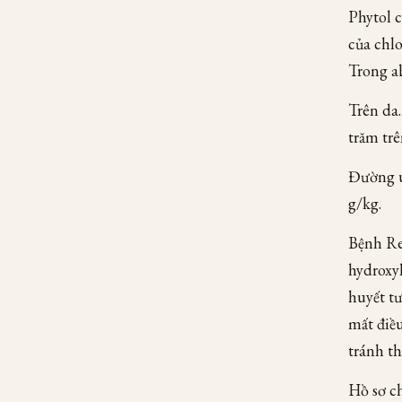
Phytol 
của chlo
Trong ab
Trên da
trăm tr
Đường u
g/kg.
Bệnh Re
hydroxyl
huyết tư
mất điề
tránh t
Hồ sơ ch