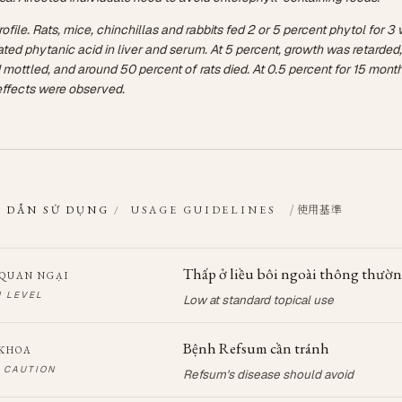
rofile. Rats, mice, chinchillas and rabbits fed 2 or 5 percent phytol for 3
ed phytanic acid in liver and serum. At 5 percent, growth was retarded, 
mottled, and around 50 percent of rats died. At 0.5 percent for 15 mont
ffects were observed.
/ 使用基準
 DẪN SỬ DỤNG
/
USAGE GUIDELINES
Thấp ở liều bôi ngoài thông thườ
QUAN NGẠI
 LEVEL
Low at standard topical use
Bệnh Refsum cần tránh
 KHOA
 CAUTION
Refsum's disease should avoid