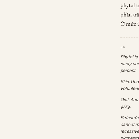
phytol t
phần tr
Ở mức 0
Phytol is
rarely occ
percent.
Skin. Undi
volunteers
Oral. Acu
g/kg.
Refsum's 
cannot me
recessive
pigmentos