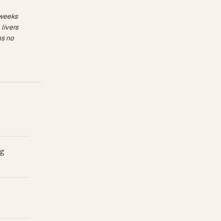
 weeks
livers
hs no
ng