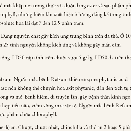
có mặt khắp nơi trong thực vật dưới dạng ester và sản phẩm p
rophyll, nhưng hiếm khi xuất hiện ở lượng đáng kể trong tinh
solute hoa lài đạt 7 đến 12.5 phần trăm.
. Dạng nguyên chất gây kích ứng trung bình trên da thỏ. Ở 1
ên 25 tình nguyện không kích ứng và không gây mẫn cảm.
ống. LD50 cấp tính trên chuột vượt 5 g/kg. LD50 da trên th
fsum. Người mắc bệnh Refsum thiếu enzyme phytanic acid
ase nên không thể chuyển hoá axit phytanic, dẫn đến tích tụ 
ơng và mô. Bệnh hiếm, di truyền lặn, gây bệnh thần kinh ngoạ
u hợp tiểu não, viêm võng mạc sắc tố. Người mắc bệnh Refsu
hực phẩm chứa chlorophyll.
ế độ ăn. Chuột, chuột nhắt, chinchilla và thỏ ăn 2 hoặc 5 ph