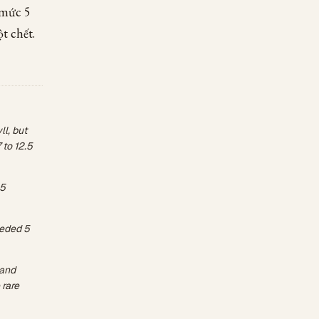
 mức 5
t chết.
ll, but
 to 12.5
25
eeded 5
 and
 rare