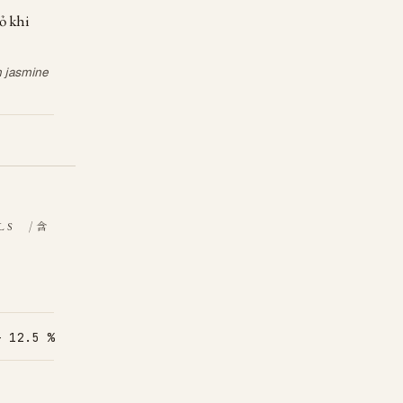
ỏ khi
n jasmine
/ 含
LS
– 12.5 %