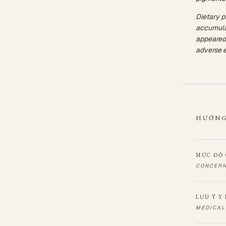
Dietary p
accumulat
appeared 
adverse e
HƯỚNG
MỨC ĐỘ 
CONCERN
LƯU Ý Y
MEDICAL