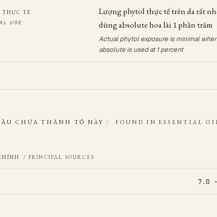
Lượng phytol thực tế trên da rất nh
 THỰC TẾ
AL USE
dùng absolute hoa lài 1 phần trăm
Actual phytol exposure is minimal whe
absolute is used at 1 percent
DẦU CHỨA THÀNH TỐ NÀY
/
FOUND IN ESSENTIAL OI
CHÍNH
/ PRINCIPAL SOURCES
7.0 