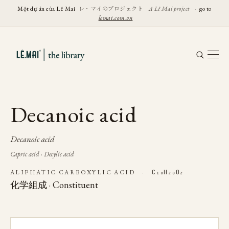
レ・マイのプロジェクト
Một dự án của Lê Mai
A Lê Mai project
·
go to
lemai.com.vn
Decanoic acid
Decanoic acid
Capric acid · Decylic acid
ALIPHATIC CARBOXYLIC ACID
·
C₁₀H₂₀O₂
化学組成 · Constituent