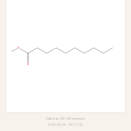
Cấu trúc 2D · 2D structure
PUBCHEM / NCI CIR