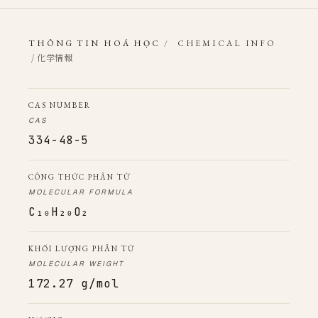
THÔNG TIN HOÁ HỌC
/
CHEMICAL INFO
/ 化学情報
CAS NUMBER
CAS
334-48-5
CÔNG THỨC PHÂN TỬ
MOLECULAR FORMULA
C₁₀H₂₀O₂
KHỐI LƯỢNG PHÂN TỬ
MOLECULAR WEIGHT
172.27 g/mol