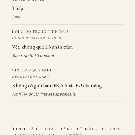
Thấp
Low
NỒNG ĐỘ TRONG TINH DẦU
CONCENTRATION IN OILS
Vết, không quá 1.3 phần trăm
Trace, up to 1.3 percent
GIỚI HẠN QUY ĐỊNH
REGULATORY LIMIT
Không có giới hạn IFRA hoặc EU đặt riêng
No IFRA or EU limit set specifically
TINH DẦU CHỨA THÀNH TỐ NÀY
/
FOUND
/ 含有精油