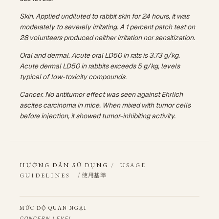
Skin. Applied undiluted to rabbit skin for 24 hours, it was
moderately to severely irritating. A 1 percent patch test on
28 volunteers produced neither irritation nor sensitization.
Oral and dermal. Acute oral LD50 in rats is 3.73 g/kg.
Acute dermal LD50 in rabbits exceeds 5 g/kg, levels
typical of low-toxicity compounds.
Cancer. No antitumor effect was seen against Ehrlich
ascites carcinoma in mice. When mixed with tumor cells
before injection, it showed tumor-inhibiting activity.
HƯỚNG DẪN SỬ DỤNG
/
USAGE
/ 使用基準
GUIDELINES
MỨC ĐỘ QUAN NGẠI
CONCERN LEVEL