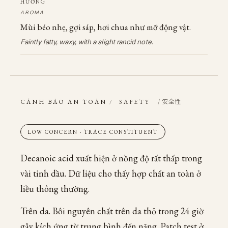
HƯƠNG
AROMA
Mùi béo nhẹ, gợi sáp, hơi chua như mỡ động vật.
Faintly fatty, waxy, with a slight rancid note.
/ 安全性
CẢNH BÁO AN TOÀN
/
SAFETY
LOW CONCERN · TRACE CONSTITUENT
Decanoic acid xuất hiện ở nồng độ rất thấp trong
vài tinh dầu. Dữ liệu cho thấy hợp chất an toàn ở
liều thông thường.
Trên da. Bôi nguyên chất trên da thỏ trong 24 giờ
gây kích ứng từ trung bình đến nặng. Patch test ở