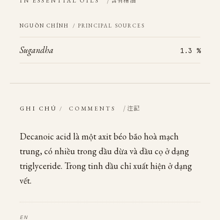
IN ESSENTIAL OILS
NGUỒN CHÍNH
/ PRINCIPAL SOURCES
Sugandha
1.3 %
/ 注記
GHI CHÚ
/
COMMENTS
Decanoic acid là một axit béo bão hoà mạch
trung, có nhiều trong dầu dừa và dầu cọ ở dạng
triglyceride. Trong tinh dầu chỉ xuất hiện ở dạng
vết.