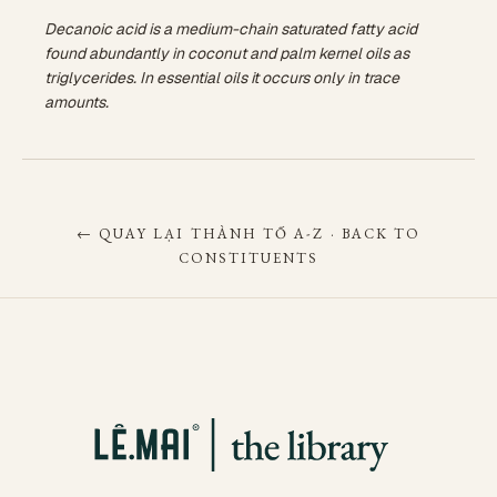
Decanoic acid is a medium-chain saturated fatty acid
found abundantly in coconut and palm kernel oils as
triglycerides. In essential oils it occurs only in trace
amounts.
← QUAY LẠI THÀNH TỐ A-Z · BACK TO
CONSTITUENTS